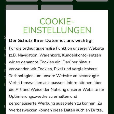
COOKIE-
EINSTELLUNGEN
So erreichen Sie uns
Der Schutz Ihrer Daten ist uns wichtig!
Beratung und Kundenservice:
Für die ordnungsgemäße Funktion unserer Website
Montag - Freitag von 9.00 bis 17.00 Uhr
(z.B. Navigation, Warenkorb, Kundenkonto) setzen
wir so genannte Cookies ein. Darüber hinaus
www.ApoSalis.de
· E-Mail:
info@ApoSalis.de
verwenden wir Cookies, Pixel und vergleichbare
Ernst-August-Platz 2 · 30159 Hannover
Technologien, um unsere Website an bevorzugte
Telefon 0511 89 71 80 0 · Fax 0511 89 71 80 11
Verhaltensweisen anzupassen, Informationen über
Kontaktformular
die Art und Weise der Nutzung unserer Website für
Optimierungszwecke zu erhalten und
personalisierte Werbung ausspielen zu können. Zu
Unser Versanddienstleister
Werbezwecken können diese Daten auch an Dritte,