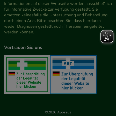
den Inhalt auf unserer Website aber auch die
Informationen auf dieser Webseite werden ausschließlich
Werbung auf Drittseiten möglichst relevant für Sie
für informative Zwecke zur Verfügung gestellt. Sie
ersetzen keinesfalls die Untersuchung und Behandlung
zu gestalten. Bitte beachten Sie, dass Daten hierfür
durch einen Arzt. Bitte beachten Sie, dass hierdurch
teilweise an Dritte wie z.B. Google oder soziale
weder Diagnosen gestellt noch Therapien eingeleitet
Medien übertragen werden.
werden können.
Vertrauen Sie uns
©2026 Aposalis