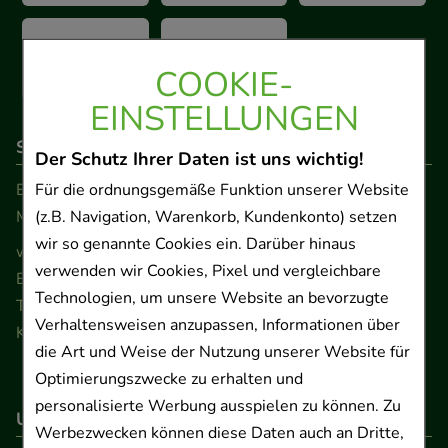
COOKIE-
EINSTELLUNGEN
So erreichen Sie uns
Der Schutz Ihrer Daten ist uns wichtig!
Beratung und Kundenservice:
Für die ordnungsgemäße Funktion unserer Website
Montag - Freitag von 9.00 bis 17.00 Uhr
(z.B. Navigation, Warenkorb, Kundenkonto) setzen
wir so genannte Cookies ein. Darüber hinaus
www.ApoSalis.de
· E-Mail:
info@ApoSalis.de
verwenden wir Cookies, Pixel und vergleichbare
Ernst-August-Platz 2 · 30159 Hannover
Technologien, um unsere Website an bevorzugte
Telefon 0511 89 71 80 0 · Fax 0511 89 71 80 11
Verhaltensweisen anzupassen, Informationen über
Kontaktformular
die Art und Weise der Nutzung unserer Website für
Optimierungszwecke zu erhalten und
personalisierte Werbung ausspielen zu können. Zu
Unser Versanddienstleister
Werbezwecken können diese Daten auch an Dritte,