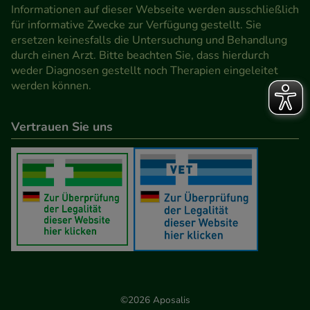
den Inhalt auf unserer Website aber auch die
Informationen auf dieser Webseite werden ausschließlich
Werbung auf Drittseiten möglichst relevant für Sie
für informative Zwecke zur Verfügung gestellt. Sie
ersetzen keinesfalls die Untersuchung und Behandlung
zu gestalten. Bitte beachten Sie, dass Daten hierfür
durch einen Arzt. Bitte beachten Sie, dass hierdurch
teilweise an Dritte wie z.B. Google oder soziale
weder Diagnosen gestellt noch Therapien eingeleitet
Medien übertragen werden.
werden können.
Vertrauen Sie uns
©2026 Aposalis