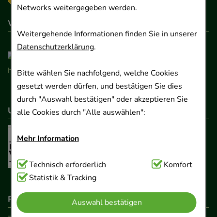
Networks weitergegeben werden.
Wir sind hier gelistet
Weitergehende Informationen finden Sie in unserer
Datenschutzerklärung
.
Bitte wählen Sie nachfolgend, welche Cookies
gesetzt werden dürfen, und bestätigen Sie dies
durch "Auswahl bestätigen" oder akzeptieren Sie
Unser Netzwerk
alle Cookies durch "Alle auswählen":
Mehr Information
Technisch Notwendig:
Technisch erforderlich
Hierbei handelt es sich um
Komfort
Cookies, die für die Grundfunktionen unserer
Statistik & Tracking
Website notwendig sind (z.B. Navigation,
Rechtliche Pflichtangaben
Auswahl bestätigen
Warenkorb, Kundenkonto), weshalb auf diese nicht
verzichtet werden kann.