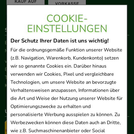
COOKIE-
EINSTELLUNGEN
So erreichen Sie uns
Der Schutz Ihrer Daten ist uns wichtig!
Beratung und Kundenservice:
Für die ordnungsgemäße Funktion unserer Website
Montag - Freitag von 9.00 bis 17.00 Uhr
(z.B. Navigation, Warenkorb, Kundenkonto) setzen
www.ApoSalis.de
· E-Mail:
info@ApoSalis.de
wir so genannte Cookies ein. Darüber hinaus
Ernst-August-Platz 2 · 30159 Hannover
verwenden wir Cookies, Pixel und vergleichbare
Telefon 0511 89 71 80 0 · Fax 0511 89 71 80 11
Technologien, um unsere Website an bevorzugte
Kontaktformular
Verhaltensweisen anzupassen, Informationen über
die Art und Weise der Nutzung unserer Website für
Optimierungszwecke zu erhalten und
Unser Versanddienstleister
personalisierte Werbung ausspielen zu können. Zu
Werbezwecken können diese Daten auch an Dritte,
wie z.B. Suchmaschinenanbieter oder Social