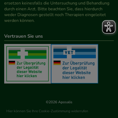
Werbung auf Drittseiten möglichst relevant für Sie
ersetzen keinesfalls die Untersuchung und Behandlung
durch einen Arzt. Bitte beachten Sie, dass hierdurch
zu gestalten. Bitte beachten Sie, dass Daten hierfür
weder Diagnosen gestellt noch Therapien eingeleitet
teilweise an Dritte wie z.B. Google oder soziale
werden können.
Medien übertragen werden.
Vertrauen Sie uns
©2026 Aposalis
Hier können Sie Ihre Cookie-Zustimmung widerrufen