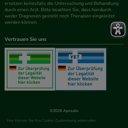
Werbung auf Drittseiten möglichst relevant für Sie
ersetzen keinesfalls die Untersuchung und Behandlung
durch einen Arzt. Bitte beachten Sie, dass hierdurch
zu gestalten. Bitte beachten Sie, dass Daten hierfür
weder Diagnosen gestellt noch Therapien eingeleitet
teilweise an Dritte wie z.B. Google oder soziale
werden können.
Medien übertragen werden.
Vertrauen Sie uns
©2026 Aposalis
Hier können Sie Ihre Cookie-Zustimmung widerrufen