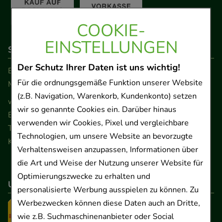
COOKIE-
EINSTELLUNGEN
So erreichen Sie uns
Der Schutz Ihrer Daten ist uns wichtig!
Beratung und Kundenservice:
Für die ordnungsgemäße Funktion unserer Website
Montag - Freitag von 9.00 bis 17.00 Uhr
(z.B. Navigation, Warenkorb, Kundenkonto) setzen
www.ApoSalis.de
· E-Mail:
info@ApoSalis.de
wir so genannte Cookies ein. Darüber hinaus
Ernst-August-Platz 2 · 30159 Hannover
verwenden wir Cookies, Pixel und vergleichbare
Telefon 0511 89 71 80 0 · Fax 0511 89 71 80 11
Technologien, um unsere Website an bevorzugte
Kontaktformular
Verhaltensweisen anzupassen, Informationen über
die Art und Weise der Nutzung unserer Website für
Optimierungszwecke zu erhalten und
Unser Versanddienstleister
personalisierte Werbung ausspielen zu können. Zu
Werbezwecken können diese Daten auch an Dritte,
wie z.B. Suchmaschinenanbieter oder Social