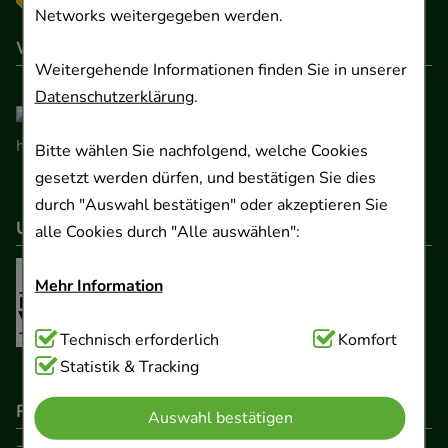
Networks weitergegeben werden.
Wir sind hier gelistet
Weitergehende Informationen finden Sie in unserer
Datenschutzerklärung
.
Bitte wählen Sie nachfolgend, welche Cookies
gesetzt werden dürfen, und bestätigen Sie dies
durch "Auswahl bestätigen" oder akzeptieren Sie
Unser Netzwerk
alle Cookies durch "Alle auswählen":
Mehr Information
Technisch Notwendig:
Technisch erforderlich
Hierbei handelt es sich um
Komfort
Cookies, die für die Grundfunktionen unserer
Statistik & Tracking
Website notwendig sind (z.B. Navigation,
Rechtliche Pflichtangaben
Auswahl bestätigen
Warenkorb, Kundenkonto), weshalb auf diese nicht
verzichtet werden kann.