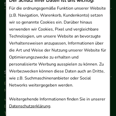
Der Schutz Ihrer Daten ist uns wichtig!
So können Sie bezahlen
Für die ordnungsgemäße Funktion unserer Website
(z.B. Navigation, Warenkorb, Kundenkonto) setzen
wir so genannte Cookies ein. Darüber hinaus
verwenden wir Cookies, Pixel und vergleichbare
Technologien, um unsere Website an bevorzugte
Verhaltensweisen anzupassen, Informationen über
die Art und Weise der Nutzung unserer Website für
Optimierungszwecke zu erhalten und
personalisierte Werbung ausspielen zu können. Zu
Werbezwecken können diese Daten auch an Dritte,
So erreichen Sie uns
wie z.B. Suchmaschinenanbieter oder Social
Beratung und Kundenservice:
Networks weitergegeben werden.
Montag - Freitag von 9.00 bis 17.00 Uhr
Weitergehende Informationen finden Sie in unserer
www.ApoSalis.de
· E-Mail:
info@ApoSalis.de
Datenschutzerklärung
.
Ernst-August-Platz 2 · 30159 Hannover
Telefon 0511 89 71 80 0 · Fax 0511 89 71 80 11