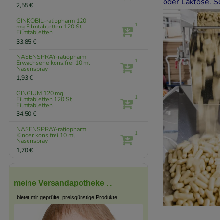
oder Laktose. S
2,55 €
GINKOBIL-ratiopharm 120
1
mg Filmtabletten
120 St
Filmtabletten
33,85 €
NASENSPRAY-ratiopharm
1
Erwachsene kons.frei
10 ml
Nasenspray
1,93 €
GINGIUM 120 mg
1
Filmtabletten
120 St
Filmtabletten
34,50 €
NASENSPRAY-ratiopharm
1
Kinder kons.frei
10 ml
Nasenspray
1,70 €
meine Versandapotheke . .
..bietet mir geprüfte, preisgünstige Produkte.