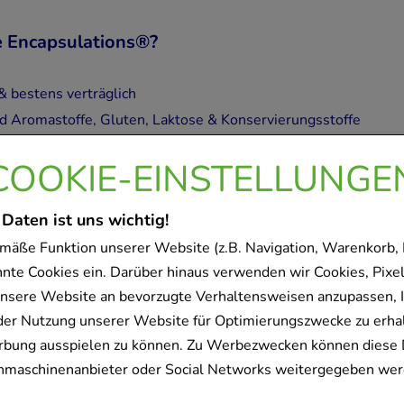
 Encapsulations®?
& bestens verträglich
d Aromastoffe, Gluten, Laktose & Konservierungsstoffe
gbare Inhaltsstoffe
COOKIE-EINSTELLUNGE
ich fundierte Rezepturen
ions® bietet Nahrungsergänzung, der Sie vertrauen können – kl
 Daten ist uns wichtig!
mäße Funktion unserer Website (z.B. Navigation, Warenkorb,
SULATIONS
nnte Cookies ein. Darüber hinaus verwenden wir Cookies, Pixel
nsere Website an bevorzugte Verhaltensweisen anzupassen, 
der Nutzung unserer Website für Optimierungszwecke zu erha
rbung ausspielen zu können. Zu Werbezwecken können diese 
PURE ENCAPSULATIONS Cu
uchmaschinenanbieter oder Social Networks weitergegeben wer
pro medico GmbH