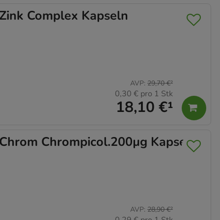
ink Complex Kapseln
timieren können,
elevant für Sie zu
gle oder soziale
AVP
:
29,70 €
²
0,30 €
pro 1 Stk
18,10 €
¹
hrom Chrompicol.200µg Kapseln
AVP
:
28,90 €
²