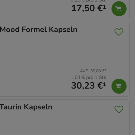
0,29 €
pro 1 Stk
17,50 €
¹
ood Formel Kapseln
AVP
:
39,80 €
²
1,01 €
pro 1 Stk
30,23 €
¹
aurin Kapseln