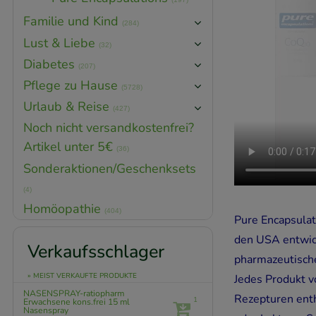
Familie und Kind
(284)
Lust & Liebe
(32)
Diabetes
(207)
Pflege zu Hause
(5728)
Urlaub & Reise
(427)
Noch nicht versandkostenfrei?
Artikel unter 5€
(36)
Sonderaktionen/Geschenksets
(4)
Homöopathie
(404)
Pure Encapsulati
den USA entwick
Verkaufsschlager
pharmazeutische
» MEIST VERKAUFTE PRODUKTE
Jedes Produkt vo
NASENSPRAY-ratiopharm
Rezepturen enth
1
Erwachsene kons.frei
15 ml
Nasenspray