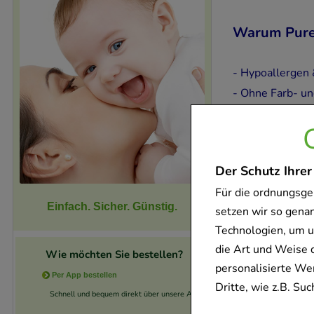
Warum Pure
- Hypoallergen 
- Ohne Farb- un
- Hoch bioverfü
- Wissenschaftl
Pure Encapsulat
Der Schutz Ihrer
Für die ordnungsge
PURE ENCAP
Einfach. Sicher. Günstig.
setzen wir so gena
Technologien, um u
die Art und Weise 
Wie möchten Sie bestellen?
personalisierte We
Per App bestellen
Dritte, wie z.B. S
-
40,5%
Schnell und bequem direkt über unsere App.