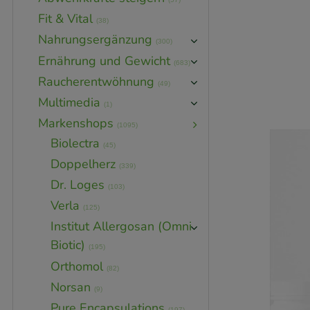
Fit & Vital
(38)
Nahrungsergänzung
(300)
Ernährung und Gewicht
(683)
SE
Raucherentwöhnung
(49)
Multimedia
(1)
Markenshops
(1095)
Biolectra
(45)
Doppelherz
(339)
Dr. Loges
(103)
Verla
(125)
Institut Allergosan (Omni
Biotic)
(195)
Orthomol
(82)
Norsan
(9)
Pure Encapsulations
(197)