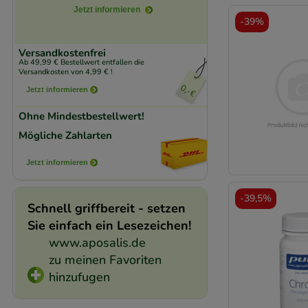
Jetzt informieren
unserer Website sa
-
39%
den Inhalt auf unse
Versandkostenfrei
gestalten. Bitte be
Ab 49,99 € Bestellwert entfallen die
Medien übertragen
Versandkosten von 4,99 € !
Jetzt informieren
Ohne Mindestbestellwert!
Mögliche Zahlarten
Jetzt informieren
-
39,5%
Schnell griffbereit - setzen
Sie einfach ein Lesezeichen!
www.aposalis.de
zu meinen Favoriten
hinzufugen