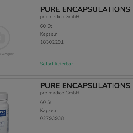
PURE ENCAPSULATIONS Z
mmeln, mit deren Hilfe wir unsere Website weiter für Sie op
rer Website aber auch die Werbung auf Drittseiten möglichst r
pro medico GmbH
achten Sie, dass Daten hierfür teilweise an Dritte wie z.B. Goo
60
St
 werden.
Kapseln
18302291
Sofort lieferbar
PURE ENCAPSULATIONS C
pro medico GmbH
60
St
Kapseln
02793938