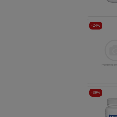
-
24%
-
39%