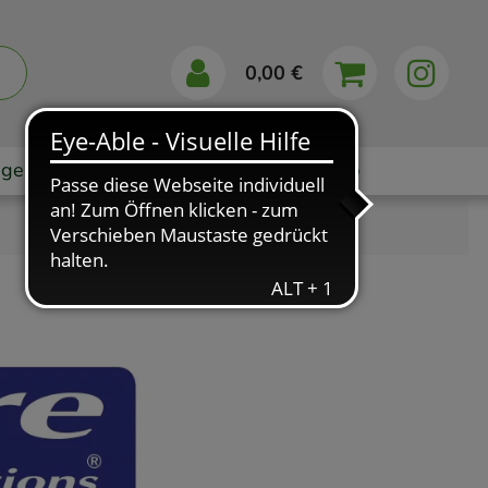
0,00 €
gebote
Markenshops
Ratgeber
App