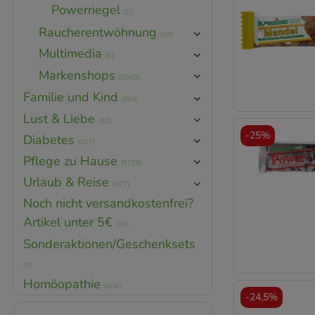
Powerriegel
(1)
Raucherentwöhnung
(49)
Multimedia
(1)
Markenshops
(1095)
Familie und Kind
(284)
Lust & Liebe
(32)
-
25%
Diabetes
(207)
Pflege zu Hause
(5728)
Urlaub & Reise
(427)
Noch nicht versandkostenfrei?
Artikel unter 5€
(36)
Sonderaktionen/Geschenksets
(4)
Homöopathie
(404)
-
24,5%