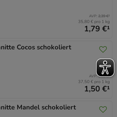
AVP
:
2,39 €
²
35,80 €
pro 1 kg
1,79 €
¹
tte Cocos schokoliert
AVP
:
1,99 €
²
37,50 €
pro 1 kg
1,50 €
¹
itte Mandel schokoliert