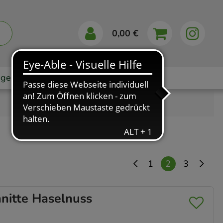
0,00 €
gebote
Markenshops
Ratgeber
App
1
2
3
itte Haselnuss