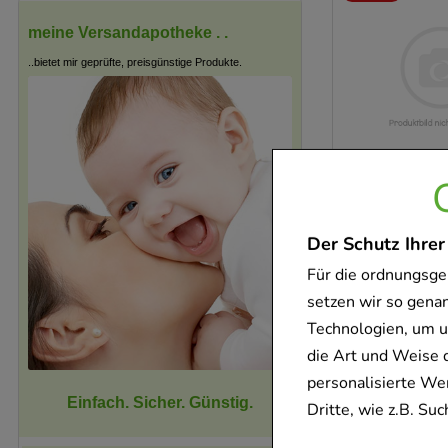
meine Versandapotheke . .
..bietet mir geprüfte, preisgünstige Produkte.
-
25%
Der Schutz Ihrer
Für die ordnungsge
setzen wir so gena
Technologien, um u
die Art und Weise 
personalisierte We
Einfach. Sicher. Günstig.
Dritte, wie z.B. S
-
25%