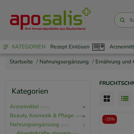
KATEGORIEN
Rezept Einlösen
Arzneimitt
Startseite
Nahrungsergänzung
Ernährung und 
FRUCHTSCHN
Kategorien
Arzneimittel
(6731)
Beauty, Kosmetik & Pflege
(4082)
-
25%
Nahrungsergänzung
(2237)
Abwehrkräfte steigern
(57)