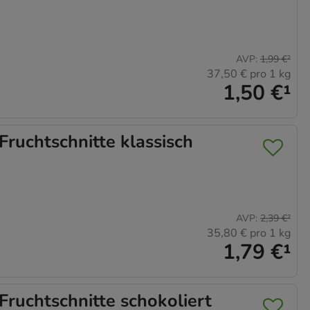
AVP
:
1,99 €
²
37,50 €
pro 1 kg
1,50 €
¹
uchtschnitte klassisch
AVP
:
2,39 €
²
35,80 €
pro 1 kg
1,79 €
¹
uchtschnitte schokoliert