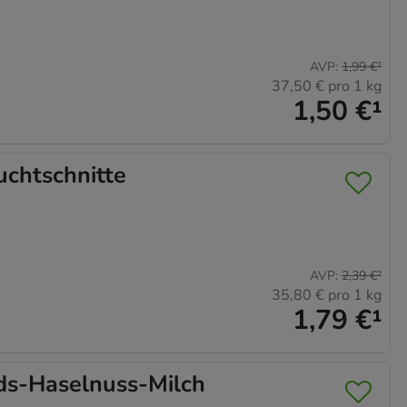
AVP
:
1,99 €
²
37,50 €
pro 1 kg
1,50 €
¹
chtschnitte
AVP
:
2,39 €
²
35,80 €
pro 1 kg
1,79 €
¹
s-Haselnuss-Milch