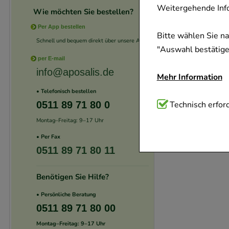
Weitergehende Info
Wie möchten Sie bestellen?
Per App bestellen
Bitte wählen Sie n
Schnell und bequem direkt über unsere App.
"Auswahl bestätigen
per E-mail
info@aposalis.de
Mehr Information
• Telefonisch bestellen
Technisch Notwend
Technisch erford
0511 89 71 80 0
Website notwendig 
Montag–Freitag: 9–17 Uhr
verzichtet werden 
• Per Fax
0511 89 71 80 11
Komfort:
Diese Coo
beispielsweise für
Benötigen Sie Hilfe?
Verhaltensweisen (
• Persönliche Beratung
auf Ihre Bedürfnis
0511 89 71 80 00
Montag–Freitag: 9–17 Uhr
Statistik & Trackin