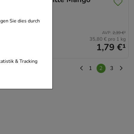
gen Sie dies durch
AVP
:
2,39 €
²
35,80 €
pro 1 kg
1,79 €
¹
tionen unserer
tatistik & Tracking
1
2
3
diese nicht
der zu gestalten,
vorzugte
chen es uns auch
m zu betreiben.
der Nutzung