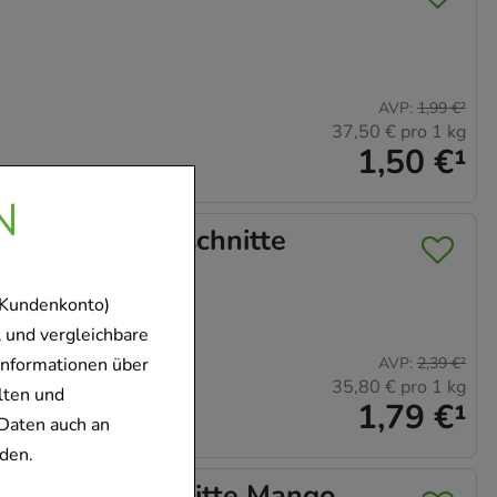
AVP
:
1,99 €
²
37,50 €
pro 1 kg
1,50 €
¹
N
tness Fruchtschnitte
 Kundenkonto)
 und vergleichbare
Informationen über
AVP
:
2,39 €
²
35,80 €
pro 1 kg
lten und
1,79 €
¹
Daten auch an
den.
in-Fruchtschnitte Mango