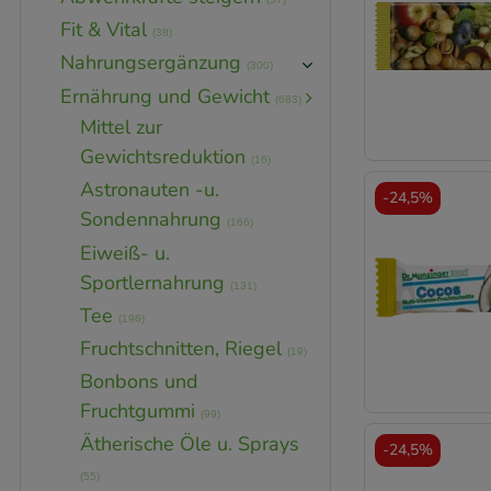
Fit & Vital
(38)
Nahrungsergänzung
(300)
Ernährung und Gewicht
(683)
Mittel zur
Gewichtsreduktion
(16)
Astronauten -u.
-
24,5%
Sondennahrung
(166)
Eiweiß- u.
Sportlernahrung
(131)
Tee
(196)
Fruchtschnitten, Riegel
(19)
Bonbons und
Fruchtgummi
(99)
Ätherische Öle u. Sprays
-
24,5%
(55)