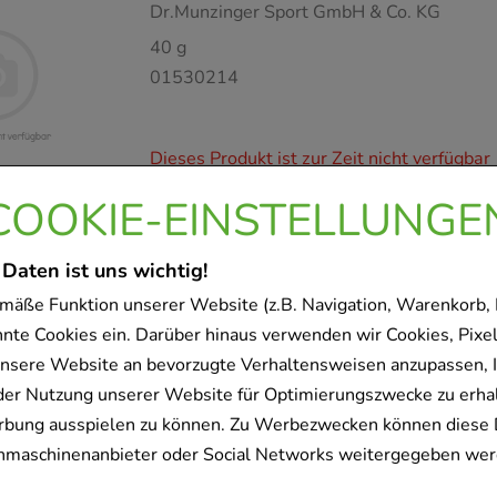
Dr.Munzinger Sport GmbH & Co. KG
40
g
01530214
Dieses Produkt ist zur Zeit nicht verfügbar
COOKIE-EINSTELLUNGE
DR.MUNZINGER 599 Sort.Fi
Dr.Munzinger Sport GmbH & Co. KG
 Daten ist uns wichtig!
50
g
mäße Funktion unserer Website (z.B. Navigation, Warenkorb,
04111386
nnte Cookies ein. Darüber hinaus verwenden wir Cookies, Pixel
nsere Website an bevorzugte Verhaltensweisen anzupassen, 
der Nutzung unserer Website für Optimierungszwecke zu erha
Dieses Produkt ist zur Zeit nicht verfügbar
rbung ausspielen zu können. Zu Werbezwecken können diese 
uchmaschinenanbieter oder Social Networks weitergegeben wer
DR.MUNZINGER Multivitam