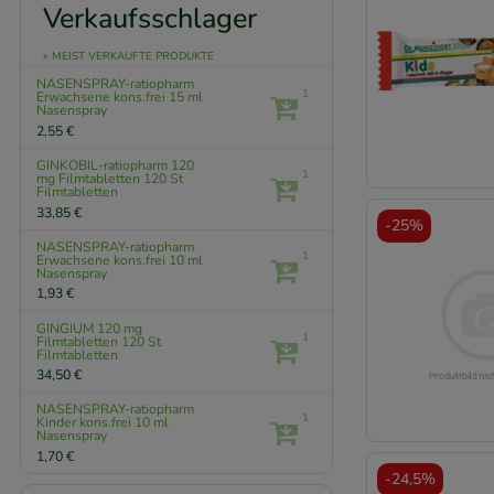
Verkaufsschlager
» MEIST VERKAUFTE PRODUKTE
NASENSPRAY-ratiopharm
1
Erwachsene kons.frei
15 ml
Nasenspray
2,55 €
GINKOBIL-ratiopharm 120
1
mg Filmtabletten
120 St
Filmtabletten
33,85 €
-
25%
NASENSPRAY-ratiopharm
1
Erwachsene kons.frei
10 ml
Nasenspray
1,93 €
GINGIUM 120 mg
1
Filmtabletten
120 St
Filmtabletten
34,50 €
NASENSPRAY-ratiopharm
1
Kinder kons.frei
10 ml
Nasenspray
1,70 €
-
24,5%