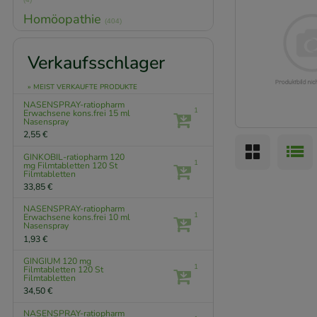
Homöopathie
(404)
Verkaufsschlager
» MEIST VERKAUFTE PRODUKTE
NASENSPRAY-ratiopharm
1
Erwachsene kons.frei
15 ml
Nasenspray
2,55 €
GINKOBIL-ratiopharm 120
1
mg Filmtabletten
120 St
Filmtabletten
33,85 €
NASENSPRAY-ratiopharm
1
Erwachsene kons.frei
10 ml
Nasenspray
1,93 €
GINGIUM 120 mg
1
Filmtabletten
120 St
Filmtabletten
34,50 €
NASENSPRAY-ratiopharm