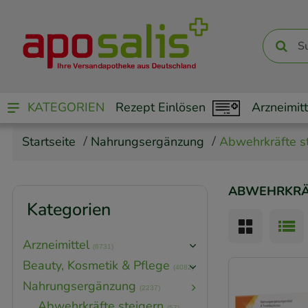
KATEGORIEN
Rezept Einlösen
Arzneimitt
Startseite
Nahrungsergänzung
Abwehrkräfte s
ABWEHRKRÄF
Kategorien
Arzneimittel
(6731)
Beauty, Kosmetik & Pflege
(4082)
Nahrungsergänzung
(2237)
Abwehrkräfte steigern
(57)