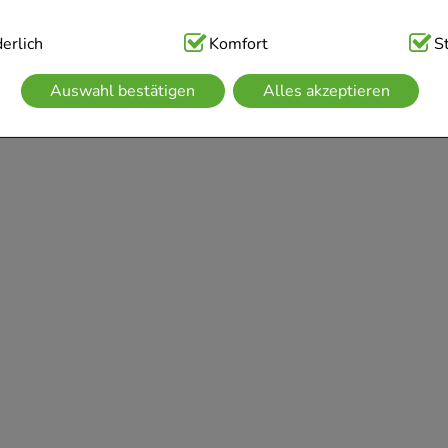
ig:
erlich
Hierbei handelt es sich um Cookies, die für die Grundfunk
Komfort
S
sind (z.B. Navigation, Warenkorb, Kundenkonto), weshalb auf 
Auswahl bestätigen
Alles akzeptieren
kann.
kies werden genutzt um das Einkaufserlebnis noch ansprechen
 die Wiedererkennung des Besuchers oder unsere Seite an be
z.B. Spracheinstellung) anzupassen. Komfort-Cookies ermögli
se zugeschrittene Inhalte anzuzeigen und unser Partnerprogram
g:
Hierüber lassen sich Informationen über die Art und Weise 
mmeln, mit deren Hilfe wir unsere Website weiter für Sie op
rer Website aber auch die Werbung auf Drittseiten möglichst r
achten Sie, dass Daten hierfür teilweise an Dritte wie z.B. Goo
 werden.