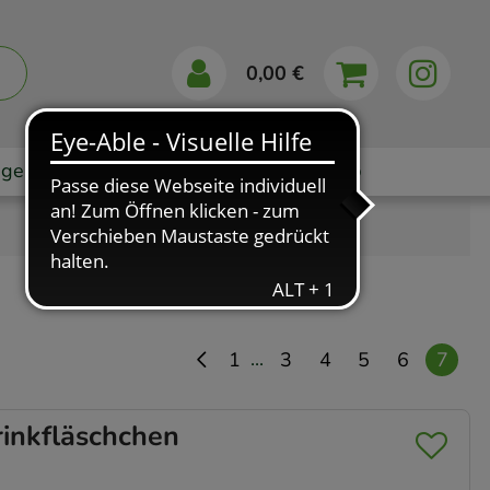
0,00 €
gebote
Markenshops
Ratgeber
App
...
1
3
4
5
6
7
inkfläschchen