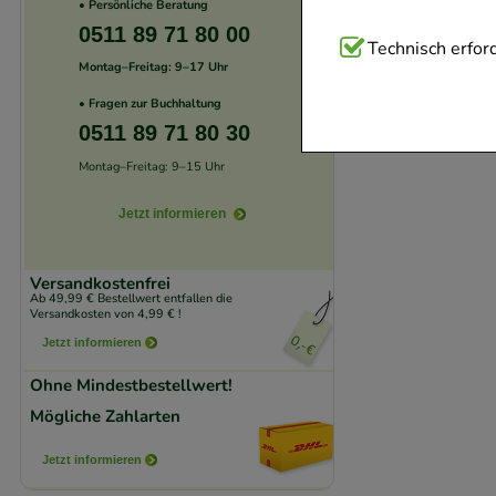
• Persönliche Beratung
0511 89 71 80 00
Technisch Notwend
Technisch erford
Montag–Freitag: 9–17 Uhr
Website notwendig 
• Fragen zur Buchhaltung
verzichtet werden 
0511 89 71 80 30
Komfort:
Diese Coo
Montag–Freitag: 9–15 Uhr
beispielsweise für
Jetzt informieren
Verhaltensweisen (
auf Ihre Bedürfnis
Versandkostenfrei
Ab 49,99 € Bestellwert entfallen die
Statistik & Trackin
Versandkosten von 4,99 € !
unserer Website sa
Jetzt informieren
den Inhalt auf unse
Ohne Mindestbestellwert!
gestalten. Bitte be
Mögliche Zahlarten
Medien übertragen
Jetzt informieren