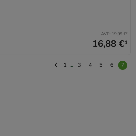
AVP
:
19,99 €
²
16,88 €
¹
...
1
3
4
5
6
7