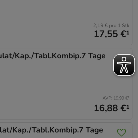
2,19 €
pro 1 Stk
17,55 €
¹
at/Kap./Tabl.Kombip.7 Tage
AVP
:
19,99 €
²
16,88 €
¹
at/Kap./Tabl.Kombip.7 Tage