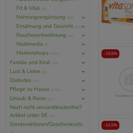
Fit & Vital
(38)
Nahrungsergänzung
(300)
Ernährung und Gewicht
(683)
Raucherentwöhnung
(49)
Multimedia
(1)
Markenshops
-
15,5%
(1095)
Familie und Kind
(284)
Lust & Liebe
(32)
Diabetes
(207)
Pflege zu Hause
(5728)
Urlaub & Reise
(427)
Noch nicht versandkostenfrei?
Artikel unter 5€
(36)
Sonderaktionen/Geschenksets
-
15,5%
(4)