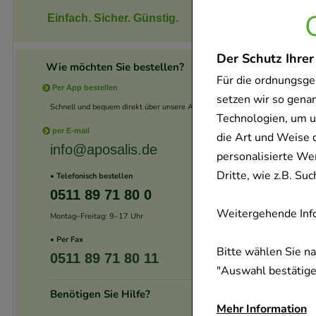
Einfach. Sicher. Günstig.
Der Schutz Ihrer
Wie möchten Sie bestellen?
Für die ordnungsge
Per App bestellen
setzen wir so gena
Schnell und bequem direkt über unsere App.
Technologien, um u
per E-mail
die Art und Weise 
info@aposalis.de
personalisierte We
Dritte, wie z.B. S
• Telefonisch bestellen
0511 89 71 80 0
Weitergehende Info
Montag–Freitag: 9–17 Uhr
• Per Fax
Bitte wählen Sie n
0511 89 71 80 11
"Auswahl bestätigen
Benötigen Sie Hilfe?
Mehr Information