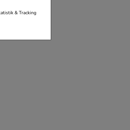
tionen unserer
tatistik & Tracking
diese nicht
der zu gestalten,
vorzugte
chen es uns auch
m zu betreiben.
der Nutzung
timieren können,
elevant für Sie zu
gle oder soziale