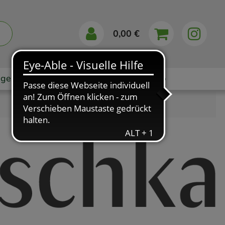
0,00 €
gebote
Markenshops
Ratgeber
App