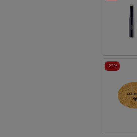
-
22%