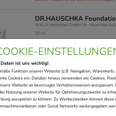
DR.HAUSCHKA Foundation
WALA Heilmittel GmbH Dr. Hauschka Kos
30
ml
Creme
18167663
COOKIE-EINSTELLUNGE
 Daten ist uns wichtig!
Dieses Produkt ist zur Zeit nicht verfügbar
mäße Funktion unserer Website (z.B. Navigation, Warenkorb,
nnte Cookies ein. Darüber hinaus verwenden wir Cookies, Pixel
DR.HAUSCHKA Augen Mak
nsere Website an bevorzugte Verhaltensweisen anzupassen, 
WALA Heilmittel GmbH Dr. Hauschka Kos
der Nutzung unserer Website für Optimierungszwecke zu erha
rbung ausspielen zu können. Zu Werbezwecken können diese 
75
ml
uchmaschinenanbieter oder Social Networks weitergegeben wer
13898126