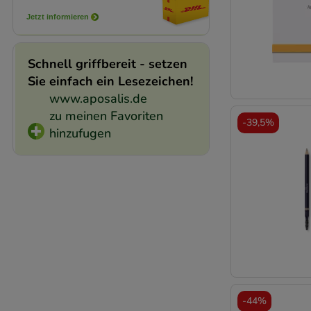
unserer Website sa
Jetzt informieren
den Inhalt auf unse
gestalten. Bitte be
Schnell griffbereit - setzen
Medien übertragen
Sie einfach ein Lesezeichen!
www.aposalis.de
zu meinen Favoriten
-
39,5%
hinzufugen
-
44%