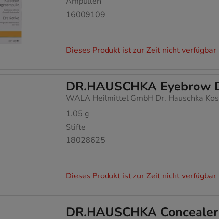
Ampullen
mmeln, mit deren Hilfe wir unsere Website weiter für Sie op
16009109
rer Website aber auch die Werbung auf Drittseiten möglichst r
achten Sie, dass Daten hierfür teilweise an Dritte wie z.B. Goo
Dieses Produkt ist zur Zeit nicht verfügbar
 werden.
DR.HAUSCHKA Eyebrow Def
WALA Heilmittel GmbH Dr. Hauschka Kos
1.05
g
Stifte
18028625
Dieses Produkt ist zur Zeit nicht verfügbar
DR.HAUSCHKA Concealer