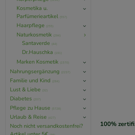
Kosmetika u.
Parfümerieartikel
(557)
Haarpflege
(255)
Naturkosmetik
(294)
Santaverde
(44)
Dr.Hauschka
(191)
Marken Kosmetik
(1570)
Nahrungsergänzung
(2237)
Familie und Kind
(284)
Lust & Liebe
(32)
Diabetes
(207)
Pflege zu Hause
(5728)
Urlaub & Reise
(427)
100% zertif
Noch nicht versandkostenfrei?
Artikel unter 5€
(36)