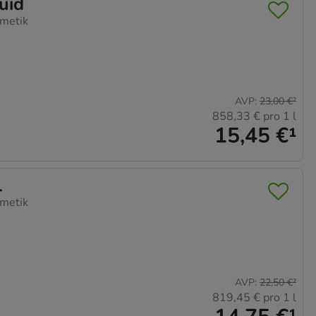
uid
metik
AVP
:
23,00 €
²
858,33 €
pro 1 l
15,45 €
¹
l
metik
AVP
:
22,50 €
²
819,45 €
pro 1 l