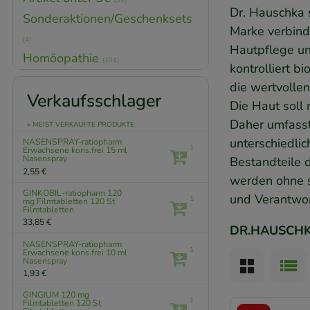
Dr. Hauschka 
Sonderaktionen/Geschenksets
Marke verbinde
(4)
Hautpflege un
Homöopathie
(404)
kontrolliert 
die wertvolle
Verkaufsschlager
Die Haut soll 
Daher umfasst
» MEIST VERKAUFTE PRODUKTE
unterschiedli
NASENSPRAY-ratiopharm
1
Erwachsene kons.frei
15 ml
Nasenspray
Bestandteile 
2,55 €
werden ohne s
GINKOBIL-ratiopharm 120
und Verantwort
1
mg Filmtabletten
120 St
Filmtabletten
33,85 €
DR.HAUSCH
NASENSPRAY-ratiopharm
1
Erwachsene kons.frei
10 ml
Nasenspray
1,93 €
GINGIUM 120 mg
1
Filmtabletten
120 St