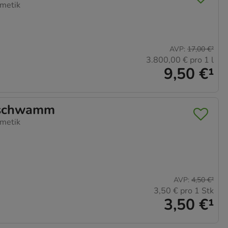
metik
AVP
:
17,00 €
²
3.800,00 €
pro 1 l
9,50 €
¹
schwamm
metik
AVP
:
4,50 €
²
3,50 €
pro 1 Stk
3,50 €
¹