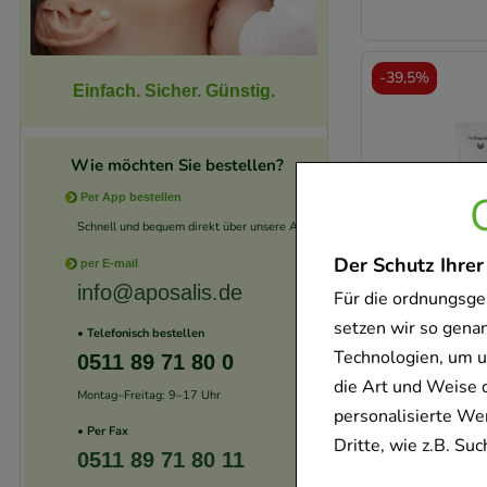
-
39,5%
Einfach. Sicher. Günstig.
Wie möchten Sie bestellen?
Per App bestellen
Schnell und bequem direkt über unsere App.
Der Schutz Ihrer
per E-mail
info@aposalis.de
Für die ordnungsge
setzen wir so gena
• Telefonisch bestellen
Technologien, um u
-
40%
0511 89 71 80 0
die Art und Weise 
Montag–Freitag: 9–17 Uhr
personalisierte We
• Per Fax
Dritte, wie z.B. S
0511 89 71 80 11