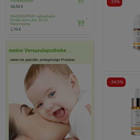
Filmtabletten
-
33%
34,50 €
NASENSPRAY-ratiopharm
1
Kinder kons.frei
10 ml
Nasenspray
1,70 €
meine Versandapotheke . .
..bietet mir geprüfte, preisgünstige Produkte.
-
34,5%