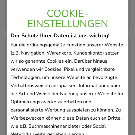
AVP
:
24,95 €
²
COOKIE-
46,02 €
pro 1 l
23,01 €
¹
EINSTELLUNGEN
Der Schutz Ihrer Daten ist uns wichtig!
-
8%
Für die ordnungsgemäße Funktion unserer Website
(z.B. Navigation, Warenkorb, Kundenkonto) setzen
wir so genannte Cookies ein. Darüber hinaus
verwenden wir Cookies, Pixel und vergleichbare
Technologien, um unsere Website an bevorzugte
Verhaltensweisen anzupassen, Informationen über
CETAPHIL Optimal Hydration 48h Activation
die Art und Weise der Nutzung unserer Website für
Serum
Optimierungszwecke zu erhalten und
Galderma Laboratorium GmbH
personalisierte Werbung ausspielen zu können. Zu
30
ml
Werbezwecken können diese Daten auch an Dritte,
Creme
wie z.B. Suchmaschinenanbieter oder Social
17259185
Networks weitergegeben werden.