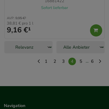
16881422
Sofort lieferbar
AVP
:
9,95 €
²
38,81 €
pro 1 l
9,16 €
¹
...
1
2
3
4
5
6
Navigation