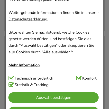
Sofort lieferbar
AVP
:
23,95 €
²
Weitergehende Informationen finden Sie in unserer
736,33 €
pro 1 l
Datenschutzerklärung
.
22,09 €
¹
Bitte wählen Sie nachfolgend, welche Cookies
gesetzt werden dürfen, und bestätigen Sie dies
-
7,5%
durch "Auswahl bestätigen" oder akzeptieren Sie
alle Cookies durch "Alle auswählen":
Mehr Information
CETAPHIL Sun Daylong SPF 30 sensitive Gel-
Technisch Notwendig:
Technisch erforderlich
Hierbei handelt es sich um
Komfort
Spray
Cookies, die für die Grundfunktionen unserer
Statistik & Tracking
Galderma Laboratorium GmbH
Website notwendig sind (z.B. Navigation,
150
ml
Auswahl bestätigen
Warenkorb, Kundenkonto), weshalb auf diese nicht
Spray
verzichtet werden kann.