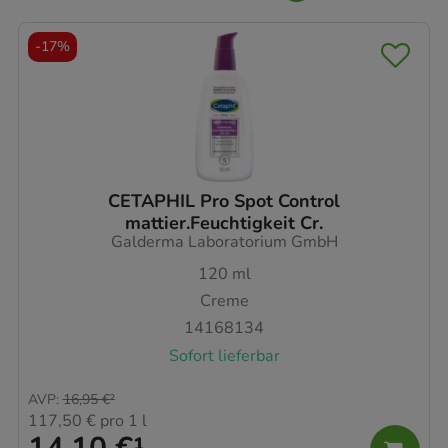
-
17%
CETAPHIL Pro Spot Control
mattier.Feuchtigkeit Cr.
Galderma Laboratorium GmbH
120
ml
Creme
14168134
Sofort lieferbar
AVP
:
16,95 €
²
117,50 €
pro 1 l