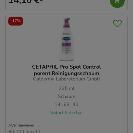
14,10 €
¹
-
17%
CETAPHIL Pro Spot Control
porent.Reinigungsschaum
Galderma Laboratorium GmbH
235
ml
Schaum
14168140
Sofort lieferbar
AVP
:
16,95 €
²
60,00 €
pro 1 l