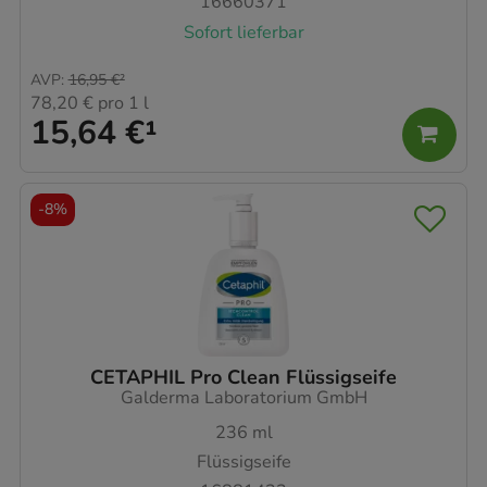
16660371
zu gestalten. Bitte beachten Sie, dass Daten hierfür
Sofort lieferbar
teilweise an Dritte wie z.B. Google oder soziale
Medien übertragen werden.
AVP
:
16,95 €
²
78,20 €
pro 1 l
15,64 €
¹
-
8%
CETAPHIL Pro Clean Flüssigseife
Galderma Laboratorium GmbH
236
ml
Flüssigseife