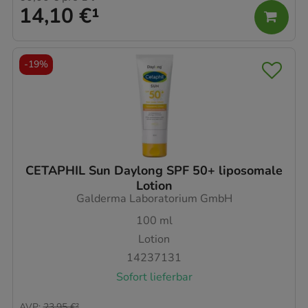
14,10 €
¹
-
19%
CETAPHIL Sun Daylong SPF 50+ liposomale
Lotion
Galderma Laboratorium GmbH
100
ml
Lotion
14237131
Sofort lieferbar
AVP
:
23,95 €
²