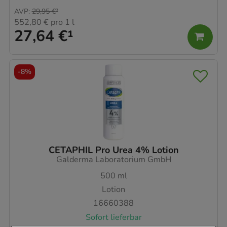
AVP
:
29,95 €
²
552,80 €
pro 1 l
27,64 €
¹
-
8%
CETAPHIL Pro Urea 4% Lotion
Galderma Laboratorium GmbH
500
ml
Lotion
16660388
Sofort lieferbar