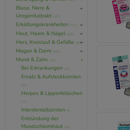
Blase, Niere &
Urogenitaltrakt
(182)
Erkältungskrankheiten
(791)
Haut, Haare & Nägel
(826)
Herz, Kreislauf & Gefäße
(465)
Magen & Darm
(496)
Mund & Zahn
(376)
Bei Erkrankungen
(14)
Ersatz & Aufsteckbürsten
(22)
Herpes & Lippenbläschen
(17)
Interdentalbürsten
(4)
Entzündung der
Mundschleimhaut
(38)