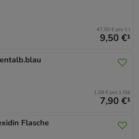
47,50 €
pro 1 l
9,50 €
¹
ntalb.blau
1,58 €
pro 1 Stk
7,90 €
¹
idin Flasche