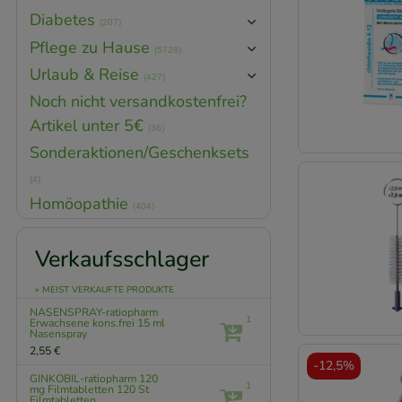
Diabetes
(207)
Pflege zu Hause
(5728)
Urlaub & Reise
(427)
Noch nicht versandkostenfrei?
Artikel unter 5€
(36)
Sonderaktionen/Geschenksets
(4)
Homöopathie
(404)
Verkaufsschlager
» MEIST VERKAUFTE PRODUKTE
NASENSPRAY-ratiopharm
1
Erwachsene kons.frei
15 ml
Nasenspray
2,55 €
-
12,5%
GINKOBIL-ratiopharm 120
1
mg Filmtabletten
120 St
Filmtabletten