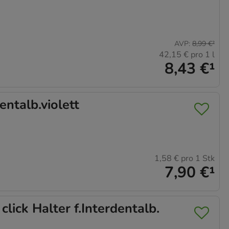
AVP
:
8,99 €
²
42,15 €
pro 1 l
8,43 €
¹
talb.violett
1,58 €
pro 1 Stk
7,90 €
¹
ck Halter f.Interdentalb.