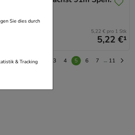
gen Sie dies durch
5,22 €
pro 1 Stk
5,22 €
¹
...
...
1
3
4
5
6
7
11
tionen unserer
tatistik & Tracking
diese nicht
der zu gestalten,
vorzugte
chen es uns auch
m zu betreiben.
der Nutzung