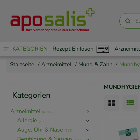
KATEGORIEN
Rezept Einlösen
Arzneimitt
Startseite
Arzneimittel
Mund & Zahn
Mundhy
MUNDHYGIE
Kategorien
Arzneimittel
(6731)
Allergie
(208)
Auge, Ohr & Nase
(213)
Beruhigung & Nerven
(114)