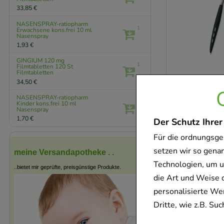
33,85 €
NASENSPRAY-ratiopharm
1
Erwachsene kons.frei
10 ml
Nasenspray
1,93 €
GINGIUM 120 mg
1
Filmtabletten
120 St
Filmtabletten
34,50 €
-
6,5%
NASENSPRAY-ratiopharm
1
Kinder kons.frei
10 ml
Nasenspray
1,70 €
Der Schutz Ihrer
Für die ordnungsge
setzen wir so gena
meine Versandapotheke . .
Technologien, um u
..bietet mir geprüfte, preisgünstige Produkte.
die Art und Weise 
personalisierte We
Dritte, wie z.B. S