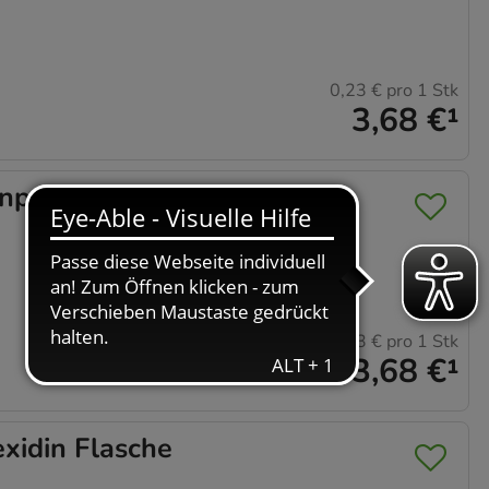
0,23 €
pro 1 Stk
3,68 €
¹
npflege
0,23 €
pro 1 Stk
3,68 €
¹
idin Flasche