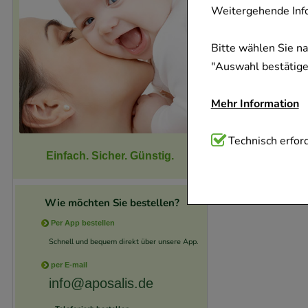
Weitergehende Info
Bitte wählen Sie n
"Auswahl bestätigen
Mehr Information
Technisch Notwend
Technisch erford
Einfach. Sicher. Günstig.
Website notwendig 
verzichtet werden 
Wie möchten Sie bestellen?
Komfort:
Diese Coo
Per App bestellen
beispielsweise für
Schnell und bequem direkt über unsere App.
Verhaltensweisen (
per E-mail
auf Ihre Bedürfnis
info@aposalis.de
Statistik & Trackin