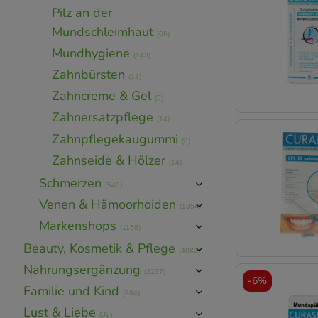
Pilz an der
Mundschleimhaut
(66)
Mundhygiene
(143)
Zahnbürsten
(13)
Zahncreme & Gel
(5)
Zahnersatzpflege
(14)
Zahnpflegekaugummi
(8)
Zahnseide & Hölzer
(14)
Schmerzen
(540)
Venen & Hämoorhoiden
(1354)
Markenshops
(1158)
Beauty, Kosmetik & Pflege
(4082)
Nahrungsergänzung
(2237)
-
6%
Familie und Kind
(284)
Lust & Liebe
(32)