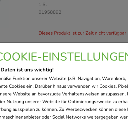
1
St
01958892
Dieses Produkt ist zur Zeit nicht verfügbar
COOKIE-EINSTELLUNGE
COREGA Tabs
Haleon Germany GmbH
 Daten ist uns wichtig!
66
St
Tabletten
mäße Funktion unserer Website (z.B. Navigation, Warenkorb,
02241535
nnte Cookies ein. Darüber hinaus verwenden wir Cookies, Pixel
nsere Website an bevorzugte Verhaltensweisen anzupassen, 
der Nutzung unserer Website für Optimierungszwecke zu erha
Dieses Produkt ist zur Zeit nicht verfügbar
rbung ausspielen zu können. Zu Werbezwecken können diese 
uchmaschinenanbieter oder Social Networks weitergegeben wer
DENT O CARE Proxi-Tape