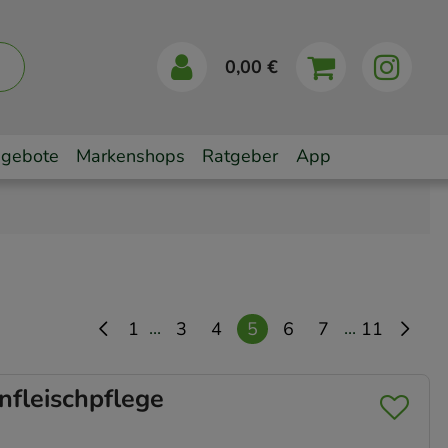
0,00 €
gebote
Markenshops
Ratgeber
App
...
...
1
3
4
5
6
7
11
fleischpflege