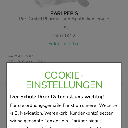
PARI PEP S
Pari GmbH Pharma -und Apothekenservice
1
St
04671412
Sofort lieferbar
AVP
:
44,15 €
²
38,47 €
pro 1 Stk
38,47 €
¹
COOKIE-
EINSTELLUNGEN
-
16%
Der Schutz Ihrer Daten ist uns wichtig!
Für die ordnungsgemäße Funktion unserer Website
(z.B. Navigation, Warenkorb, Kundenkonto) setzen
PARI Verleihzubehör-Set 4 Plus S
wir so genannte Cookies ein. Darüber hinaus
Pari GmbH Pharma -und Apothekenservice