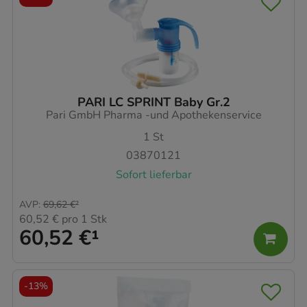
PARI LC SPRINT Baby Gr.2
Pari GmbH Pharma -und Apothekenservice
1
St
03870121
Sofort lieferbar
AVP
:
69,62 €
²
60,52 €
pro 1 Stk
60,52 €
¹
-
13%