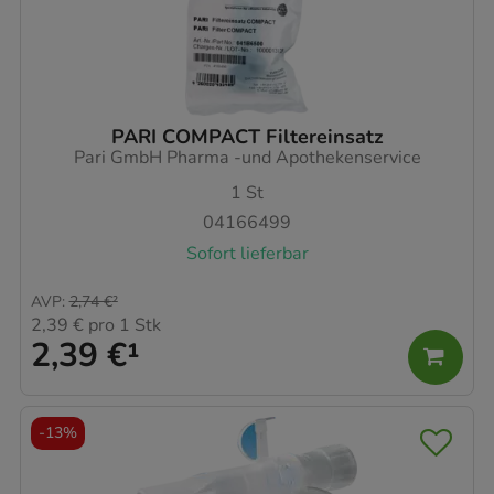
PARI COMPACT Filtereinsatz
Pari GmbH Pharma -und Apothekenservice
1
St
04166499
Sofort lieferbar
AVP
:
2,74 €
²
2,39 €
pro 1 Stk
2,39 €
¹
-
13%