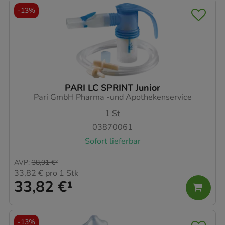
-
13%
PARI LC SPRINT Junior
Pari GmbH Pharma -und Apothekenservice
1
St
03870061
Sofort lieferbar
AVP
:
38,91 €
²
33,82 €
pro 1 Stk
33,82 €
¹
-
13%