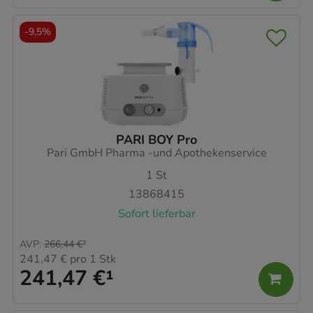
-
9,5%
PARI BOY Pro
Pari GmbH Pharma -und Apothekenservice
1
St
13868415
Sofort lieferbar
AVP
:
266,44 €
²
241,47 €
pro 1 Stk
241,47 €
¹