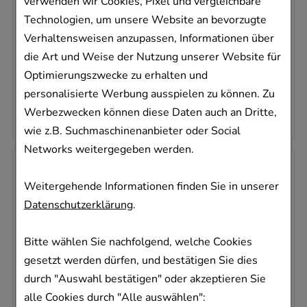
verwenden wir Cookies, Pixel und vergleichbare
1
St
Technologien, um unsere Website an bevorzugte
04812628
Verhaltensweisen anzupassen, Informationen über
Sofort lieferbar
die Art und Weise der Nutzung unserer Website für
Optimierungszwecke zu erhalten und
AVP
:
34,51 €
²
personalisierte Werbung ausspielen zu können. Zu
28,99 €
pro 1 Stk
28,99 €
¹
Werbezwecken können diese Daten auch an Dritte,
wie z.B. Suchmaschinenanbieter oder Social
Networks weitergegeben werden.
-
12%
Weitergehende Informationen finden Sie in unserer
Datenschutzerklärung
.
Bitte wählen Sie nachfolgend, welche Cookies
gesetzt werden dürfen, und bestätigen Sie dies
OMRON Vernebler Luftfilter f.C28/29
durch "Auswahl bestätigen" oder akzeptieren Sie
HERMES Arzneimittel GmbH
alle Cookies durch "Alle auswählen":
5
St