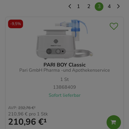
1
2
3
4
-
9,5%
PARI BOY Classic
Pari GmbH Pharma -und Apothekenservice
1
St
13868409
Sofort lieferbar
AVP
:
232,76 €
²
210,96 €
pro 1 Stk
210,96 €
¹