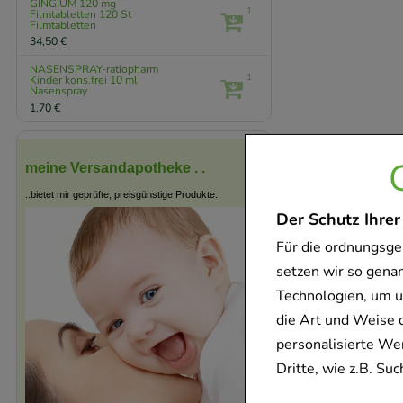
GINGIUM 120 mg
1
Filmtabletten
120 St
Filmtabletten
34,50 €
NASENSPRAY-ratiopharm
1
Kinder kons.frei
10 ml
Nasenspray
1,70 €
meine Versandapotheke . .
..bietet mir geprüfte, preisgünstige Produkte.
Der Schutz Ihrer
Für die ordnungsge
setzen wir so gena
Technologien, um u
die Art und Weise 
personalisierte We
Dritte, wie z.B. S