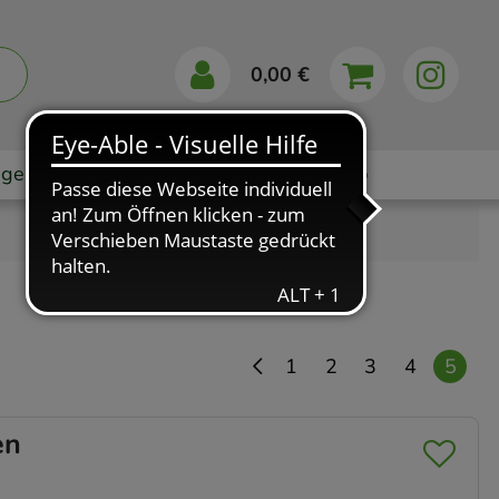
0,00 €
gebote
Markenshops
Ratgeber
App
1
2
3
4
5
en