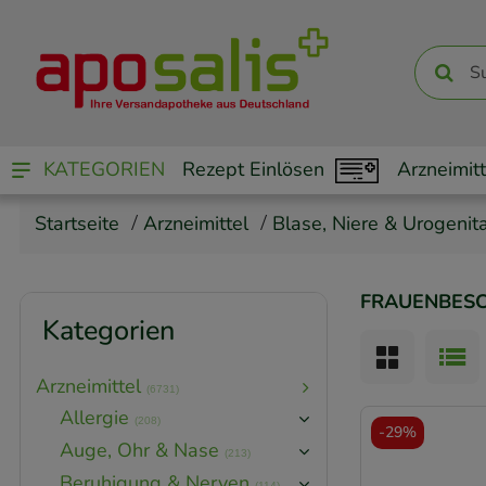
KATEGORIEN
Rezept Einlösen
Arzneimitt
Startseite
Arzneimittel
Blase, Niere & Urogenita
FRAUENBES
Kategorien
Arzneimittel
(6731)
Allergie
(208)
-
29%
Auge, Ohr & Nase
(213)
Beruhigung & Nerven
(114)