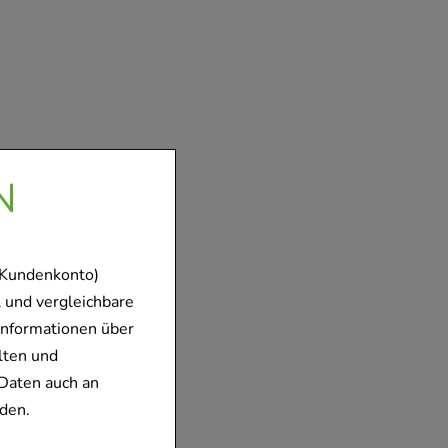
N
 Kundenkonto)
 und vergleichbare
Informationen über
lten und
Daten auch an
den.