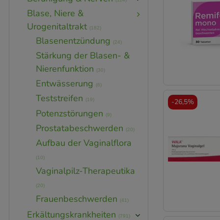
Blase, Niere &
Urogenitaltrakt
(182)
Blasenentzündung
(24)
Stärkung der Blasen- &
Nierenfunktion
(30)
Entwässerung
(6)
Teststreifen
(19)
-
26,5%
Potenzstörungen
(9)
Prostatabeschwerden
(20)
Aufbau der Vaginalflora
(10)
Vaginalpilz-Therapeutika
(20)
Frauenbeschwerden
(41)
Erkältungskrankheiten
(791)