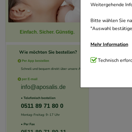
Weitergehende Info
Bitte wählen Sie n
"Auswahl bestätigen
Einfach. Sicher. Günstig.
Mehr Information
Wie möchten Sie bestellen?
Technisch Notwend
Technisch erford
Per App bestellen
Website notwendig 
Schnell und bequem direkt über unsere App.
verzichtet werden 
per E-mail
info@aposalis.de
Komfort:
Diese Coo
• Telefonisch bestellen
beispielsweise für
0511 89 71 80 0
Verhaltensweisen (
Montag–Freitag: 9–17 Uhr
auf Ihre Bedürfnis
• Per Fax
Statistik & Trackin