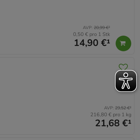
AVP
:
20,99 €
²
0,50 €
pro 1 Stk
14,90 €
¹
AVP
:
29,52 €
²
216,80 €
pro 1 kg
21,68 €
¹