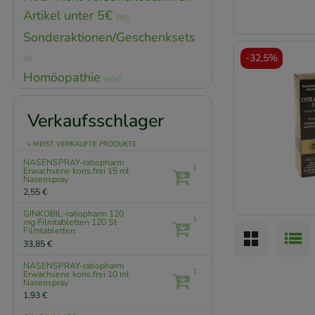
Artikel unter 5€
(36)
Sonderaktionen/Geschenksets
-
32,5%
(4)
Homöopathie
(404)
Verkaufsschlager
» MEIST VERKAUFTE PRODUKTE
NASENSPRAY-ratiopharm
1
Erwachsene kons.frei
15 ml
Nasenspray
2,55 €
GINKOBIL-ratiopharm 120
1
mg Filmtabletten
120 St
Filmtabletten
33,85 €
NASENSPRAY-ratiopharm
1
Erwachsene kons.frei
10 ml
Nasenspray
1,93 €