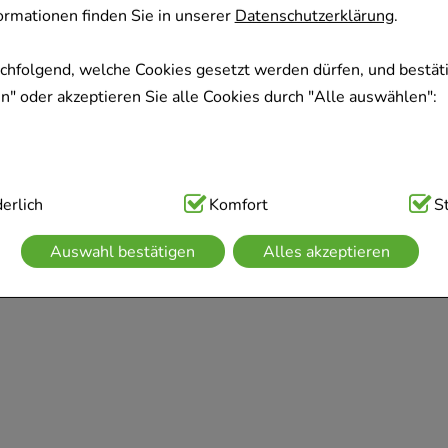
rmationen finden Sie in unserer
Datenschutzerklärung
.
achfolgend, welche Cookies gesetzt werden dürfen, und bestäti
" oder akzeptieren Sie alle Cookies durch "Alle auswählen":
ig:
erlich
Hierbei handelt es sich um Cookies, die für die Grundfunk
Komfort
S
sind (z.B. Navigation, Warenkorb, Kundenkonto), weshalb auf 
Auswahl bestätigen
Alles akzeptieren
kann.
kies werden genutzt um das Einkaufserlebnis noch ansprechen
 die Wiedererkennung des Besuchers oder unsere Seite an be
z.B. Spracheinstellung) anzupassen. Komfort-Cookies ermögli
se zugeschrittene Inhalte anzuzeigen und unser Partnerprogram
g:
Hierüber lassen sich Informationen über die Art und Weise 