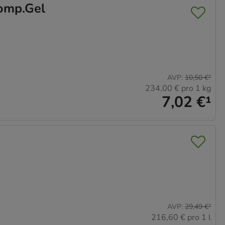
mp.Gel
AVP
:
10,50 €
²
234,00 €
pro 1 kg
7,02 €
¹
AVP
:
29,49 €
²
216,60 €
pro 1 l