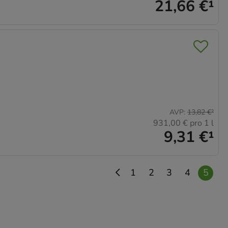
21,66 €
¹
AVP
:
13,82 €
²
931,00 €
pro 1 l
9,31 €
¹
1
2
3
4
5