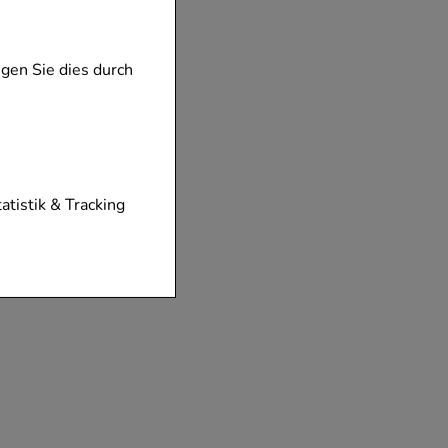
gen Sie dies durch
tionen unserer
tatistik & Tracking
diese nicht
der zu gestalten,
vorzugte
chen es uns auch
m zu betreiben.
der Nutzung