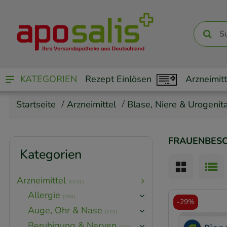
KATEGORIEN
Rezept Einlösen
Arzneimitt
Startseite
Arzneimittel
Blase, Niere & Urogenita
FRAUENBES
Kategorien
Arzneimittel
(6731)
Allergie
(208)
-
29%
Auge, Ohr & Nase
(213)
Beruhigung & Nerven
(114)