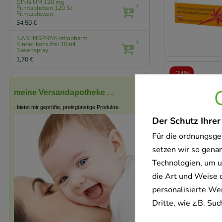
GINGIUM 120 mg
1
Filmtabletten
120 St
Filmtabletten
34,50 €
NASENSPRAY-ratiopharm
1
Kinder kons.frei
10 ml
Nasenspray
1,70 €
-
24%
meine Versandapotheke . .
..bietet mir geprüfte, preisgünstige Produkte.
Der Schutz Ihrer
Für die ordnungsge
setzen wir so gena
Technologien, um u
die Art und Weise 
personalisierte We
-
19%
Dritte, wie z.B. S