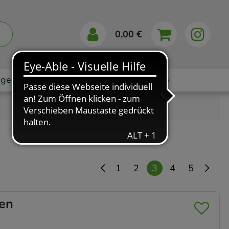
0,00 €
gebote
Markenshops
Ratgeber
App
1
2
3
4
5
en