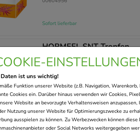
00604956
Sofort lieferbar
HORMEEL SNT Tropfen
Biologische Heilmittel Heel GmbH
COOKIE-EINSTELLUNGE
100
ml
Tropfen
 Daten ist uns wichtig!
02740451
mäße Funktion unserer Website (z.B. Navigation, Warenkorb,
nnte Cookies ein. Darüber hinaus verwenden wir Cookies, Pixel
nsere Website an bevorzugte Verhaltensweisen anzupassen, 
Sofort lieferbar
der Nutzung unserer Website für Optimierungszwecke zu erha
rbung ausspielen zu können. Zu Werbezwecken können diese 
REMIFEMIN plus Johannisk
uchmaschinenanbieter oder Social Networks weitergegeben wer
MEDICE Arzneimittel Pütter GmbH&Co.KG