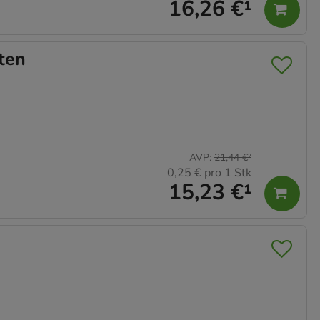
16,26 €
¹
ten
AVP
:
21,44 €
²
0,25 €
pro 1 Stk
15,23 €
¹