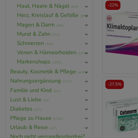
-
22%
Haut, Haare & Nägel
(826)
Herz, Kreislauf & Gefäße
(465)
Magen & Darm
(496)
Mund & Zahn
(376)
Schmerzen
(540)
Venen & Hämoorhoiden
(1354)
Markenshops
(1158)
Beauty, Kosmetik & Pflege
(4082)
Nahrungsergänzung
(2237)
-
27,5%
Familie und Kind
(284)
Lust & Liebe
(32)
Diabetes
(207)
Pflege zu Hause
(5728)
Urlaub & Reise
(427)
Noch nicht versandkostenfrei?