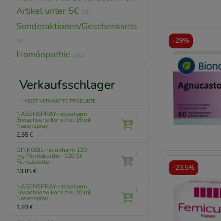
Artikel unter 5€
(36)
Sonderaktionen/Geschenksets
-
29%
(4)
Homöopathie
(404)
Verkaufsschlager
» MEIST VERKAUFTE PRODUKTE
NASENSPRAY-ratiopharm
1
Erwachsene kons.frei
15 ml
Nasenspray
2,55 €
GINKOBIL-ratiopharm 120
1
mg Filmtabletten
120 St
Filmtabletten
-
23,5%
33,85 €
NASENSPRAY-ratiopharm
1
Erwachsene kons.frei
10 ml
Nasenspray
1,93 €