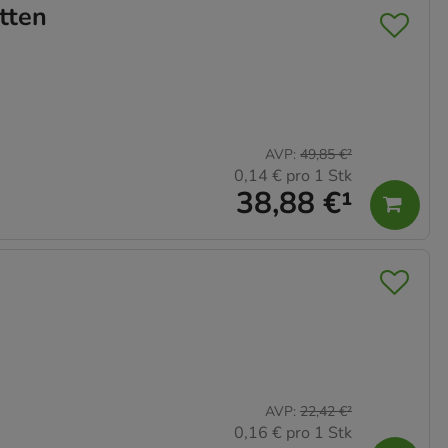
tten
AVP
:
49,85 €
²
0,14 €
pro 1 Stk
38,88 €
¹
AVP
:
22,42 €
²
0,16 €
pro 1 Stk