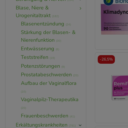
Blase, Niere &
Urogenitaltrakt
(182)
Blasenentzündung
(24)
Stärkung der Blasen- &
Nierenfunktion
(30)
Entwässerung
(6)
Teststreifen
(19)
-
26,5%
Potenzstörungen
(9)
Prostatabeschwerden
(20)
Aufbau der Vaginalflora
(10)
Vaginalpilz-Therapeutika
(20)
Frauenbeschwerden
(41)
Erkältungskrankheiten
(791)