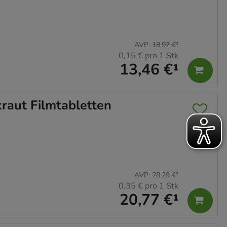
AVP
:
18,97 €
²
0,15 €
pro 1 Stk
13,46 €
¹
raut Filmtabletten
AVP
:
28,29 €
²
0,35 €
pro 1 Stk
20,77 €
¹