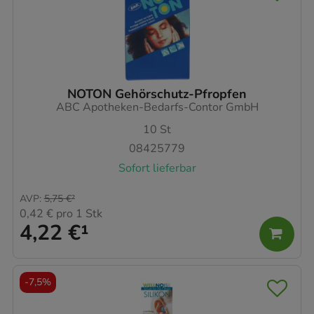
NOTON Gehörschutz-Pfropfen
ABC Apotheken-Bedarfs-Contor GmbH
10
St
08425779
Sofort lieferbar
AVP
:
5,75 €
²
0,42 €
pro 1 Stk
4,22 €
¹
-
7,5%