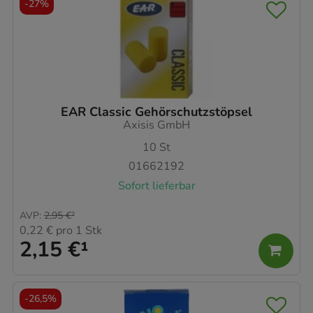
-
27%
EAR Classic Gehörschutzstöpsel
Axisis GmbH
10
St
01662192
Sofort lieferbar
AVP
:
2,95 €
²
0,22 €
pro 1 Stk
2,15 €
¹
-
26,5%