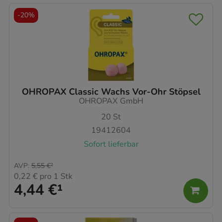
-
20%
OHROPAX Classic Wachs Vor-Ohr Stöpsel
OHROPAX GmbH
20
St
19412604
Sofort lieferbar
AVP
:
5,55 €
²
0,22 €
pro 1 Stk
4,44 €
¹