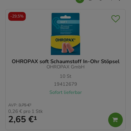
-
29,5%
OHROPAX soft Schaumstoff In-Ohr Stöpsel
OHROPAX GmbH
10
St
19412679
Sofort lieferbar
AVP
:
3,75 €
²
0,26 €
pro 1 Stk
2,65 €
¹