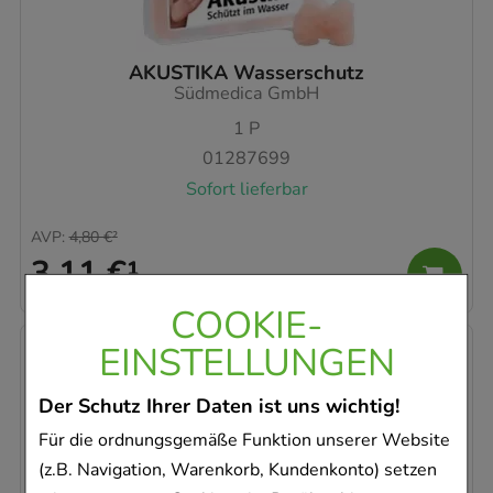
AKUSTIKA Wasserschutz
Südmedica GmbH
1
P
01287699
Sofort lieferbar
AVP
:
4,80 €
²
3,11 €
¹
COOKIE-
EINSTELLUNGEN
-
17%
Der Schutz Ihrer Daten ist uns wichtig!
Für die ordnungsgemäße Funktion unserer Website
(z.B. Navigation, Warenkorb, Kundenkonto) setzen