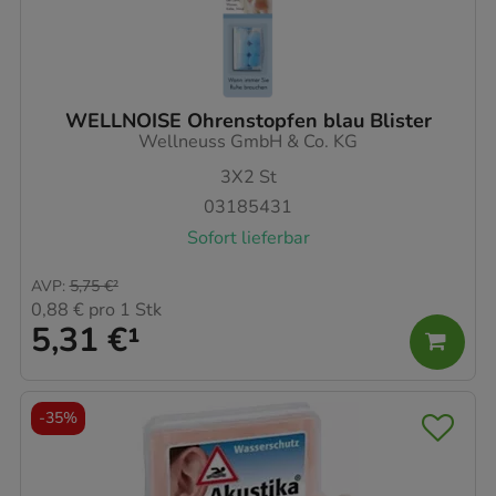
WELLNOISE Ohrenstopfen blau Blister
Wellneuss GmbH & Co. KG
3X2
St
03185431
Sofort lieferbar
AVP
:
5,75 €
²
0,88 €
pro 1 Stk
5,31 €
¹
-
35%