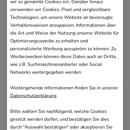
wir so genannte Cookies ein. Darüber hinaus
OHROPAX Good Night Silikon Vor-Ohr
verwenden wir Cookies, Pixel und vergleichbare
Stöpsel
Technologien, um unsere Website an bevorzugte
OHROPAX GmbH
Verhaltensweisen anzupassen, Informationen über
8
St
die Art und Weise der Nutzung unserer Website für
19412656
Optimierungszwecke zu erhalten und
Sofort lieferbar
personalisierte Werbung ausspielen zu können. Zu
Werbezwecken können diese Daten auch an Dritte,
AVP
:
6,95 €
²
0,72 €
pro 1 Stk
wie z.B. Suchmaschinenanbieter oder Social
5,76 €
¹
Networks weitergegeben werden.
Weitergehende Informationen finden Sie in unserer
-
17,5%
Datenschutzerklärung
.
Bitte wählen Sie nachfolgend, welche Cookies
gesetzt werden dürfen, und bestätigen Sie dies
durch "Auswahl bestätigen" oder akzeptieren Sie