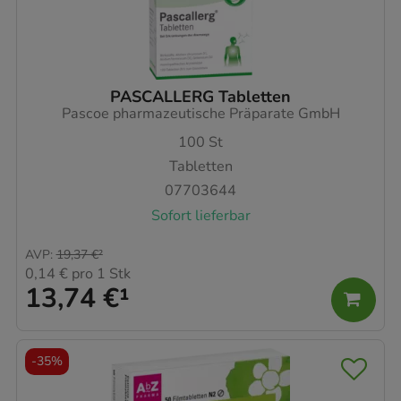
PASCALLERG Tabletten
Pascoe pharmazeutische Präparate GmbH
100
St
Tabletten
07703644
Sofort lieferbar
AVP
:
19,37 €
²
0,14 €
pro 1 Stk
13,74 €
¹
-
35%