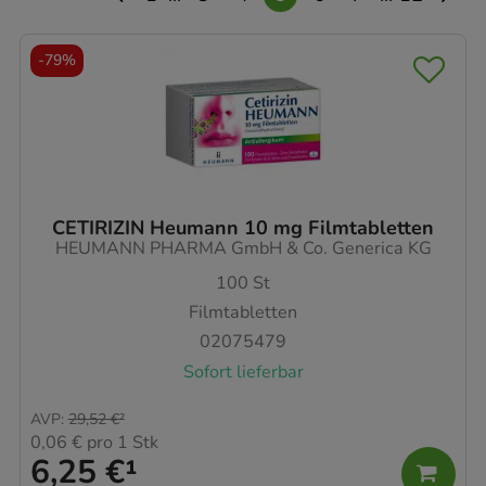
-
79%
CETIRIZIN Heumann 10 mg Filmtabletten
HEUMANN PHARMA GmbH & Co. Generica KG
100
St
Filmtabletten
02075479
Sofort lieferbar
AVP
:
29,52 €
²
0,06 €
pro 1 Stk
6,25 €
¹