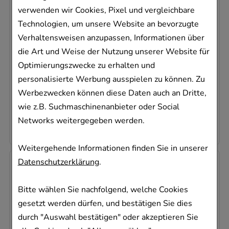
verwenden wir Cookies, Pixel und vergleichbare
CETIRIZIN 10-1A Pharma Filmtabletten
1 A Pharma GmbH
Technologien, um unsere Website an bevorzugte
20
St
Verhaltensweisen anzupassen, Informationen über
Filmtabletten
die Art und Weise der Nutzung unserer Website für
03823570
Optimierungszwecke zu erhalten und
personalisierte Werbung ausspielen zu können. Zu
Sofort lieferbar
Werbezwecken können diese Daten auch an Dritte,
AVP
:
3,83 €
²
wie z.B. Suchmaschinenanbieter oder Social
0,12 €
pro 1 Stk
Networks weitergegeben werden.
2,49 €
¹
Weitergehende Informationen finden Sie in unserer
Datenschutzerklärung
.
-
33,5%
Bitte wählen Sie nachfolgend, welche Cookies
gesetzt werden dürfen, und bestätigen Sie dies
CETIRIZIN 10-1A Pharma Filmtabletten
durch "Auswahl bestätigen" oder akzeptieren Sie
1 A Pharma GmbH