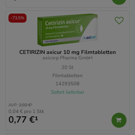
-
73,5%
CETIRIZIN axicur 10 mg Filmtabletten
axicorp Pharma GmbH
20
St
Filmtabletten
14293508
Sofort lieferbar
AVP
:
2,92 €
²
0,04 €
pro 1 Stk
0,77 €
¹