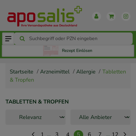
Rezept Einlösen
Startseite
Arzneimittel
Allergie
Tabletten
& Tropfen
TABLETTEN & TROPFEN
...
...
1
3
4
5
6
7
12