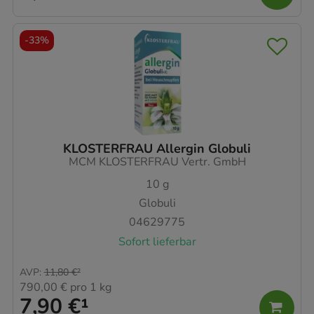
-
33%
KLOSTERFRAU Allergin Globuli
MCM KLOSTERFRAU Vertr. GmbH
10
g
Globuli
04629775
Sofort lieferbar
AVP
:
11,80 €
²
790,00 €
pro 1 kg
7,90 €
¹