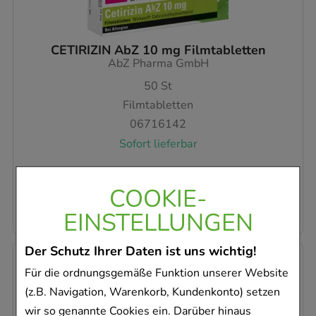
CETIRIZIN AbZ 10 mg Filmtabletten
AbZ Pharma GmbH
50
St
Filmtabletten
06716142
Sofort lieferbar
AVP
:
6,96 €
²
0,09 €
pro 1 Stk
COOKIE-
4,51 €
¹
EINSTELLUNGEN
Der Schutz Ihrer Daten ist uns wichtig!
-
35%
Für die ordnungsgemäße Funktion unserer Website
(z.B. Navigation, Warenkorb, Kundenkonto) setzen
wir so genannte Cookies ein. Darüber hinaus