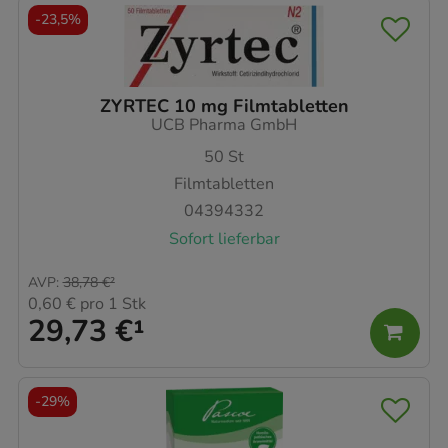
-
23,5%
ZYRTEC 10 mg Filmtabletten
UCB Pharma GmbH
50
St
Filmtabletten
04394332
Sofort lieferbar
AVP
:
38,78 €
²
0,60 €
pro 1 Stk
29,73 €
¹
-
29%