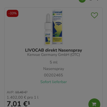
-
33%
LIVOCAB direkt Nasenspray
Kenvue Germany GmbH (OTC)
5
ml
Nasenspray
00202465
Sofort lieferbar
AVP
:
10,48 €
²
1.402,00 €
pro 1 l
7,01 €
¹