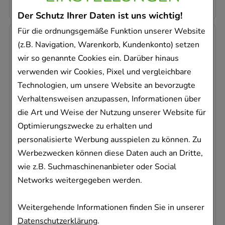
2,25 €
¹
Der Schutz Ihrer Daten ist uns wichtig!
Für die ordnungsgemäße Funktion unserer Website
-
33%
(z.B. Navigation, Warenkorb, Kundenkonto) setzen
wir so genannte Cookies ein. Darüber hinaus
verwenden wir Cookies, Pixel und vergleichbare
Technologien, um unsere Website an bevorzugte
Verhaltensweisen anzupassen, Informationen über
die Art und Weise der Nutzung unserer Website für
CROMO-RATIOPHARM Nasenspray
konservierungsfrei
Optimierungszwecke zu erhalten und
ratiopharm GmbH
personalisierte Werbung ausspielen zu können. Zu
15
ml
Werbezwecken können diese Daten auch an Dritte,
Nasendosierspray
wie z.B. Suchmaschinenanbieter oder Social
04952619
Networks weitergegeben werden.
Sofort lieferbar
Weitergehende Informationen finden Sie in unserer
AVP
:
8,78 €
²
Datenschutzerklärung
.
392,00 €
pro 1 l