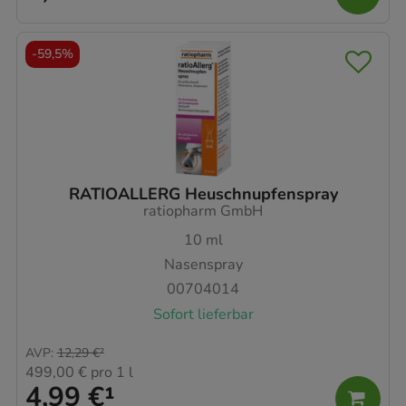
-
59,5%
RATIOALLERG Heuschnupfenspray
ratiopharm GmbH
10
ml
Nasenspray
00704014
Sofort lieferbar
AVP
:
12,29 €
²
499,00 €
pro 1 l
4,99 €
¹