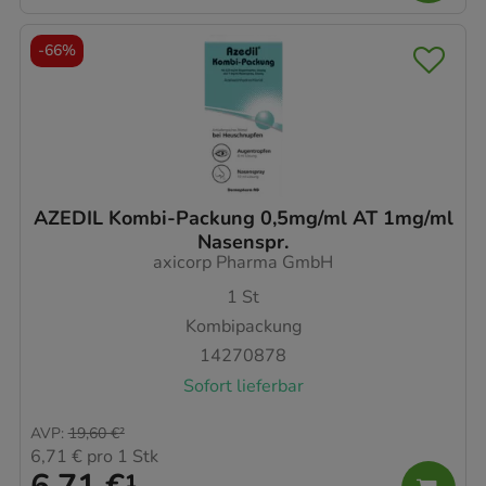
-
66%
AZEDIL Kombi-Packung 0,5mg/ml AT 1mg/ml
Nasenspr.
axicorp Pharma GmbH
1
St
Kombipackung
14270878
Sofort lieferbar
AVP
:
19,60 €
²
6,71 €
pro 1 Stk