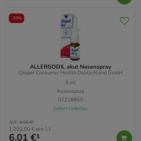
-
33%
ALLERGODIL akut Nasenspray
Cooper Consumer Health Deutschland GmbH
5
ml
Nasenspray
02218855
Sofort lieferbar
AVP
:
8,98 €
²
1.202,00 €
pro 1 l
6,01 €
¹