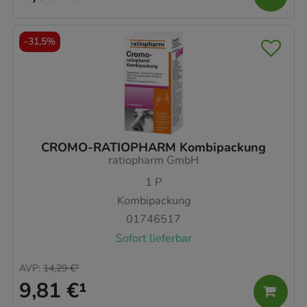
-
31,5%
CROMO-RATIOPHARM Kombipackung
ratiopharm GmbH
1
P
Kombipackung
01746517
Sofort lieferbar
AVP
:
14,29 €
²
9,81 €
¹