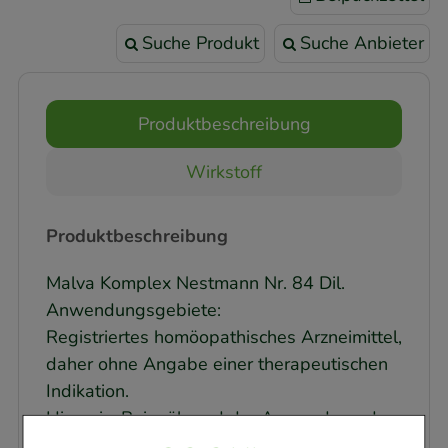
Suche Produkt
Suche Anbieter
Produktbeschreibung
Wirkstoff
Produktbeschreibung
Malva Komplex Nestmann Nr. 84 Dil.
Anwendungsgebiete:
Registriertes homöopathisches Arzneimittel,
daher ohne Angabe einer therapeutischen
Indikation.
Hinweis: Bei während der Anwendung des
Arzneimittels fortdauernden