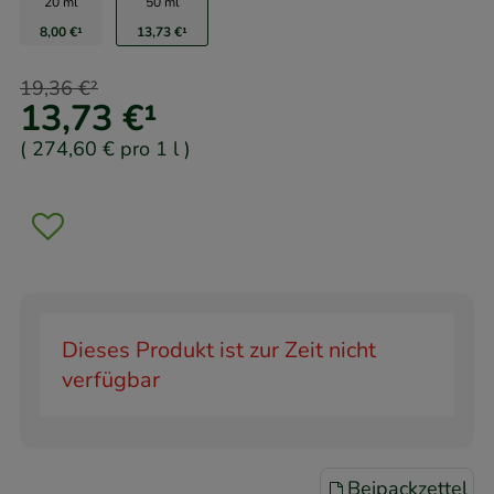
20 ml
50 ml
8,00 €
¹
13,73 €
¹
19,36 €
²
13,73 €
¹
(
274,60 €
pro 1 l
)
Dieses Produkt ist zur Zeit nicht
verfügbar
Beipackzettel