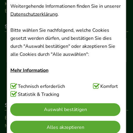
Kontakt
Weitergehende Informationen finden Sie in unserer
Barrierefreiheitserklärung
Datenschutzerklärung
.
So können Sie bezahlen
Bitte wählen Sie nachfolgend, welche Cookies
gesetzt werden dürfen, und bestätigen Sie dies
durch "Auswahl bestätigen" oder akzeptieren Sie
alle Cookies durch "Alle auswählen":
Mehr Information
Technisch Notwendig:
Technisch erforderlich
Hierbei handelt es sich um
Komfort
Cookies, die für die Grundfunktionen unserer
Statistik & Tracking
Website notwendig sind (z.B. Navigation,
So erreichen Sie uns
Auswahl bestätigen
Warenkorb, Kundenkonto), weshalb auf diese nicht
Beratung und Kundenservice:
verzichtet werden kann.
Montag - Freitag von 9.00 bis 17.00 Uhr
Alles akzeptieren