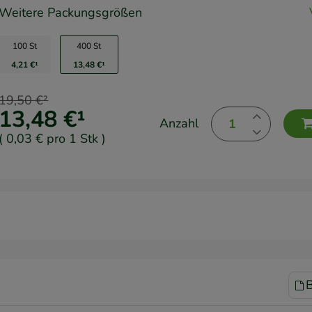
Weitere Packungsgrößen
100 St
400 St
4,21 €
¹
13,48 €
¹
19,50 €
²
13,48 €
¹
Anzahl
(
0,03 €
pro 1 Stk
)
B