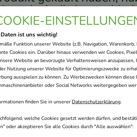
olgende Artikel entschied
COOKIE-EINSTELLUNGE
 Daten ist uns wichtig!
-
27%
mäße Funktion unserer Website (z.B. Navigation, Warenkorb,
nnte Cookies ein. Darüber hinaus verwenden wir Cookies, Pixel
nsere Website an bevorzugte Verhaltensweisen anzupassen, 
der Nutzung unserer Website für Optimierungszwecke zu erha
rbung ausspielen zu können. Zu Werbezwecken können diese 
uchmaschinenanbieter oder Social Networks weitergegeben wer
IE Pflüger 11 Silicea D
BIOCHEMIE Pflüger 
12 Tabletten
phosphoricum D
rmationen finden Sie in unserer
Datenschutzerklärung
.
pathisches Laboratorium
Homöopathisches Lab
er Pflüger GmbH & Co. KG
Alexander Pflüger Gm
achfolgend, welche Cookies gesetzt werden dürfen, und bestäti
1000
St
Tabletten
1000
St
Tablet
" oder akzeptieren Sie alle Cookies durch "Alle auswählen":
06320065
06319352