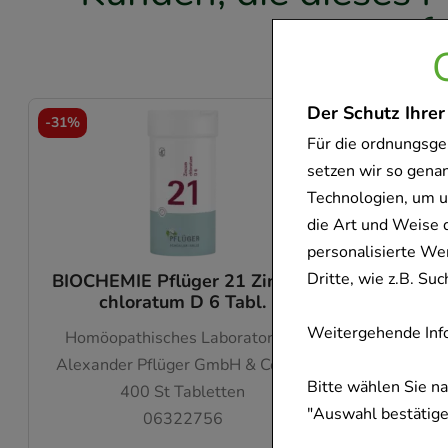
f
Der Schutz Ihrer
-
31%
-
27%
Für die ordnungsge
setzen wir so gena
Technologien, um u
die Art und Weise 
personalisierte We
Dritte, wie z.B. S
BIOCHEMIE Pflüger 21 Zincum
BIOCHEM
chloratum D 6 Tabl.
Weitergehende Info
Homöopathisches Laboratorium
Homöo
Alexander Pflüger GmbH & Co. KG
Alexand
Bitte wählen Sie n
400
St
Tabletten
"Auswahl bestätigen
06322756