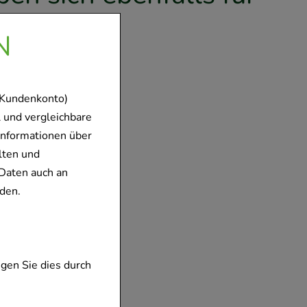
en
N
 Kundenkonto)
 und vergleichbare
Informationen über
lten und
Daten auch an
den.
7 Magnesium
 6 Tab
oratorium
bH & Co. KG
gen Sie dies durch
ten