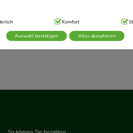
Sofort lieferbar
Sofort lieferb
€
²
AVP
:
33,30 €
²
 1 Stk
0,02 €
pro 1 Stk
ig:
erlich
Hierbei handelt es sich um Cookies, die für die Grundfunk
Komfort
S
 €
¹
24,23 €
¹
sind (z.B. Navigation, Warenkorb, Kundenkonto), weshalb auf 
Auswahl bestätigen
Alles akzeptieren
kann.
kies werden genutzt um das Einkaufserlebnis noch ansprechen
 die Wiedererkennung des Besuchers oder unsere Seite an be
z.B. Spracheinstellung) anzupassen. Komfort-Cookies ermögli
se zugeschrittene Inhalte anzuzeigen und unser Partnerprogram
g:
Hierüber lassen sich Informationen über die Art und Weise 
mmeln, mit deren Hilfe wir unsere Website weiter für Sie op
rer Website aber auch die Werbung auf Drittseiten möglichst r
achten Sie, dass Daten hierfür teilweise an Dritte wie z.B. Goo
 werden.
So können Sie bezahlen