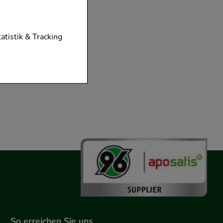
ar
tionen unserer
tatistik & Tracking
diese nicht
der zu gestalten,
vorzugte
chen es uns auch
m zu betreiben.
der Nutzung
timieren können,
elevant für Sie zu
gle oder soziale
So erreichen Sie uns