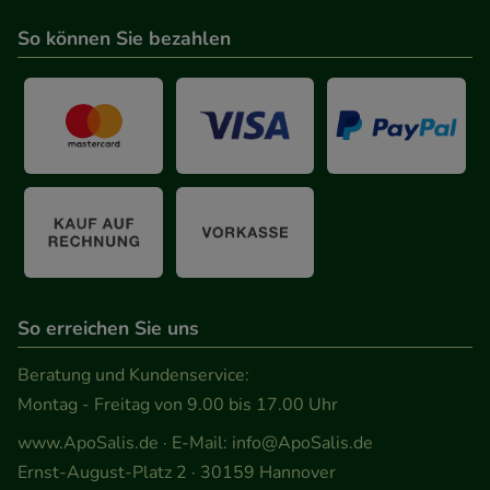
Statistik & Tracking:
Hierüber lassen sich
So können Sie bezahlen
Informationen über die Art und Weise der Nutzung
unserer Website sammeln, mit deren Hilfe wir
unsere Website weiter für Sie optimieren können,
den Inhalt auf unserer Website aber auch die
Werbung auf Drittseiten möglichst relevant für Sie
zu gestalten. Bitte beachten Sie, dass Daten hierfür
teilweise an Dritte wie z.B. Google oder soziale
Medien übertragen werden.
So erreichen Sie uns
Beratung und Kundenservice:
Montag - Freitag von 9.00 bis 17.00 Uhr
www.ApoSalis.de
· E-Mail:
info@ApoSalis.de
Ernst-August-Platz 2 · 30159 Hannover