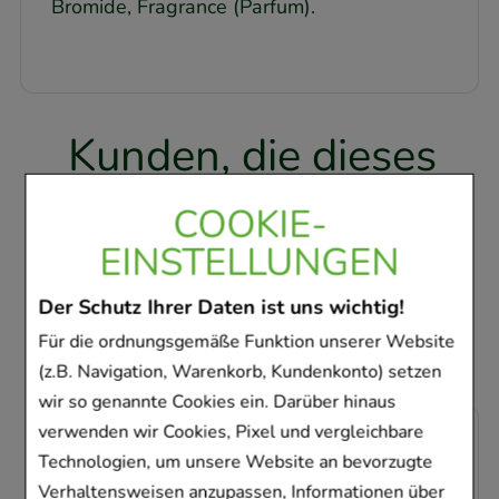
Bromide, Fragrance (Parfum).
Kunden, die dieses
Produkt gekauft
COOKIE-
haben, haben sich
EINSTELLUNGEN
ebenfalls für folgende
Der Schutz Ihrer Daten ist uns wichtig!
Artikel entschieden
Für die ordnungsgemäße Funktion unserer Website
(z.B. Navigation, Warenkorb, Kundenkonto) setzen
wir so genannte Cookies ein. Darüber hinaus
verwenden wir Cookies, Pixel und vergleichbare
-
36,5%
Technologien, um unsere Website an bevorzugte
Verhaltensweisen anzupassen, Informationen über