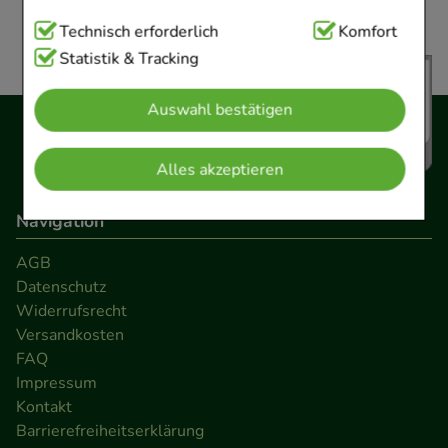
Technisch Notwendig:
Technisch erforderlich
Hierbei handelt es sich um
Komfort
Cookies, die für die Grundfunktionen unserer
Statistik & Tracking
Website notwendig sind (z.B. Navigation,
Auswahl bestätigen
Warenkorb, Kundenkonto), weshalb auf diese nicht
verzichtet werden kann.
Alles akzeptieren
Komfort:
Diese Cookies werden genutzt um das
Navigation
Einkaufserlebnis noch ansprechender zu gestalten,
beispielsweise für die Wiedererkennung des
AGB
Besuchers oder unsere Seite an bevorzugte
Datenschutz
Verhaltensweisen (z.B. Spracheinstellung)
Widerrufsrecht
anzupassen. Komfort-Cookies ermöglichen es uns
Versandkosten
auch auf Ihre Bedürfnisse zugeschrittene Inhalte
FAQ
anzuzeigen und unser Partnerprogramm zu
Impressum
Kontakt
betreiben.
Barrierefreiheitserklärung