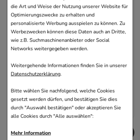
die Art und Weise der Nutzung unserer Website für
Optimierungszwecke zu erhalten und
personalisierte Werbung ausspielen zu können. Zu
ROCHE-POSAY Hydraphase Intense
Werbezwecken können diese Daten auch an Dritte,
Augencreme
wie z.B. Suchmaschinenanbieter oder Social
Networks weitergegeben werden.
L'Oreal Deutschland GmbH
15
ml
Creme
Weitergehende Informationen finden Sie in unserer
09068353
Datenschutzerklärung
.
Sofort lieferbar
Bitte wählen Sie nachfolgend, welche Cookies
AVP
:
24,50 €
²
1.036,67 €
pro 1 l
gesetzt werden dürfen, und bestätigen Sie dies
15,55 €
¹
durch "Auswahl bestätigen" oder akzeptieren Sie
alle Cookies durch "Alle auswählen":
Mehr Information