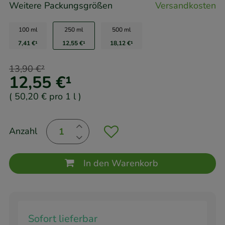
Weitere Packungsgrößen
Versandkosten
100 ml
250 ml
500 ml
7,41 €
¹
12,55 €
¹
18,12 €
¹
13,90 €
²
12,55 €
¹
(
50,20 €
pro 1 l
)
Anzahl
In den Warenkorb
Sofort lieferbar